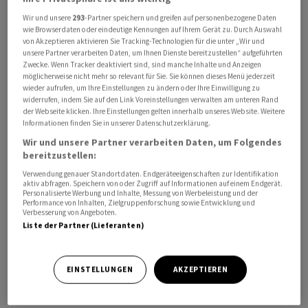
Wir und unsere
293
-Partner speichern und greifen auf personenbezogene Daten
wie Browserdaten oder eindeutige Kennungen auf Ihrem Gerät zu. Durch Auswahl
von Akzeptieren aktivieren Sie Tracking-Technologien für die unter „Wir und
unsere Partner verarbeiten Daten, um Ihnen Dienste bereitzustellen“ aufgeführten
Zwecke. Wenn Tracker deaktiviert sind, sind manche Inhalte und Anzeigen
möglicherweise nicht mehr so relevant für Sie. Sie können dieses Menü jederzeit
wieder aufrufen, um Ihre Einstellungen zu ändern oder Ihre Einwilligung zu
Die jüngsten Hilfspakete des US-Kongresses sowie der
widerrufen, indem Sie auf den Link Voreinstellungen verwalten am unteren Rand
Verbündeten der USA stellten Kiews beste Chance dar,
der Webseite klicken. Ihre Einstellungen gelten innerhalb unseres Website. Weitere
Informationen finden Sie in unserer Datenschutzerklärung.
den Verlauf des Krieges entscheidend zu ändern,
Wir und unsere Partner verarbeiten Daten, um Folgendes
berichtete die "Washington Post" am Montag (Ortszeit)
bereitzustellen:
unter Berufung auf nicht weiter benannte
Verwendung genauer Standortdaten. Endgeräteeigenschaften zur Identifikation
Spitzenbeamte. Der Druck auf die Ukraine steige,
aktiv abfragen. Speichern von oder Zugriff auf Informationen auf einem Endgerät.
bedeutendes Terrain zu gewinnen, hiess es.
Personalisierte Werbung und Inhalte, Messung von Werbeleistung und der
Performance von Inhalten, Zielgruppenforschung sowie Entwicklung und
Verbesserung von Angeboten.
Liste der Partner (Lieferanten)
Demnach könnte es nach den geänderten
Mehrheitsverhältnissen im Repräsentantenhaus in
Zukunft schwieriger werden, vom US-Kongress
EINSTELLUNGEN
AKZEPTIEREN
weiterhin das gleiche Mass an Sicherheit und
wirtschaftlicher Unterstützung zu erhalten. Seit den