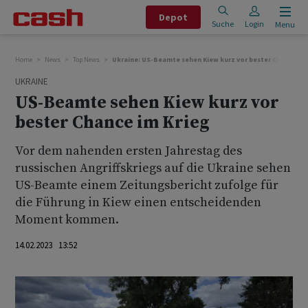
Depot
Suche
Login
Menu
Home
News
Top News
Ukraine: US-Beamte sehen Kiew kurz vor bester Chance im 
UKRAINE
US-Beamte sehen Kiew kurz vor
bester Chance im Krieg
Vor dem nahenden ersten Jahrestag des
russischen Angriffskriegs auf die Ukraine sehen
US-Beamte einem Zeitungsbericht zufolge für
die Führung in Kiew einen entscheidenden
Moment kommen.
14.02.2023 13:52