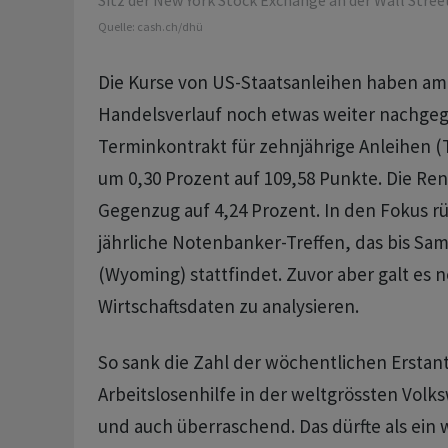
Sitz der New York Stock Exchange an der Wall Street
Quelle:
cash.ch/dhü
Die Kurse von US-Staatsanleihen haben am
Handelsverlauf noch etwas weiter nachge
Terminkontrakt für zehnjährige Anleihen (T
um 0,30 Prozent auf 109,58 Punkte. Die Ren
Gegenzug auf 4,24 Prozent. In den Fokus rü
jährliche Notenbanker-Treffen, das bis Sam
(Wyoming) stattfindet. Zuvor aber galt es n
Wirtschaftsdaten zu analysieren.
So sank die Zahl der wöchentlichen Erstan
Arbeitslosenhilfe in der weltgrössten Volks
und auch überraschend. Das dürfte als ein w