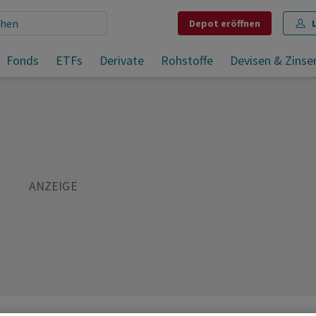
Depot
eröffnen
US-Anleihen geben im US-Handel noch etwas weiter nach
Fonds
ETFs
Derivate
Rohstoffe
Devisen & Zinse
Teilen
Merken
Drucken
Kommentare