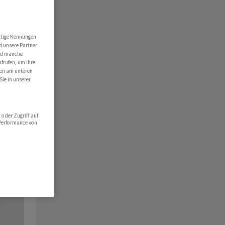
utige Kennungen
d unsere Partner
ind manche
ufrufen, um Ihre
ten am unteren
Sie in unserer
oder Zugriff auf
 Performance von