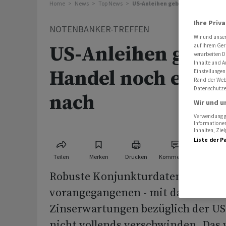
Home
News
Top News
US-Anleihen geben im US-Handel
Ihre Priv
NOTENBANKER-TREFFEN
Wir und unse
auf Ihrem Ger
US-Anleihen geben
verarbeiten D
Inhalte und A
Handel noch etwas
Einstellungen
Rand der Webs
Datenschutze
nach
Wir und u
Verwendung ge
Informationen
Inhalten, Zi
Liste der P
Teilen
Merken
Drucken
Kommentare
Robuste Konjunkturdaten dürften -
vorangegangenen - mit dazu beitra
Zinserwartungen bezüglich der U
nicht vollends verschwinden. Das