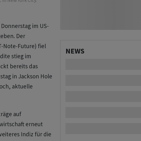
 in New York City.
 Donnerstag im US-
geben. Der
-Note-Future) fiel
NEWS
dite stieg im
ckt bereits das
stag in Jackson Hole
och, aktuelle
träge auf
wirtschaft erneut
eiteres Indiz für die