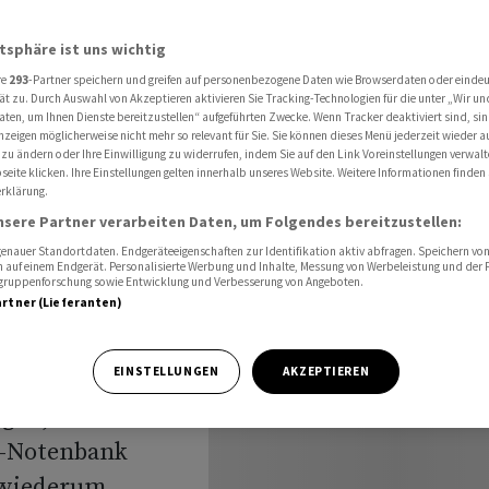
 noch etwas weiter nach
atsphäre ist uns wichtig
re
293
-Partner speichern und greifen auf personenbezogene Daten wie Browserdaten oder einde
ät zu. Durch Auswahl von Akzeptieren aktivieren Sie Tracking-Technologien für die unter „Wir un
 im US-
aten, um Ihnen Dienste bereitzustellen“ aufgeführten Zwecke. Wenn Tracker deaktiviert sind, s
nzeigen möglicherweise nicht mehr so relevant für Sie. Sie können dieses Menü jederzeit wieder a
 weiter
 zu ändern oder Ihre Einwilligung zu widerrufen, indem Sie auf den Link Voreinstellungen verwal
eite klicken. Ihre Einstellungen gelten innerhalb unseres Website. Weitere Informationen finden 
rklärung.
nsere Partner verarbeiten Daten, um Folgendes bereitzustellen:
nauer Standortdaten. Endgeräteeigenschaften zur Identifikation aktiv abfragen. Speichern von 
 auf einem Endgerät. Personalisierte Werbung und Inhalte, Messung von Werbeleistung und der
elgruppenforschung sowie Entwicklung und Verbesserung von Angeboten.
artner (Lieferanten)
EINSTELLUNGEN
AKZEPTIEREN
 wie die
gen, dass die
S-Notenbank
 wiederum