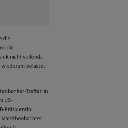
e die
ss die
nk nicht vollends
 wiederum belastet
tenbanker-Treffen in
n US-
B-Präsidentin
ch Marktbeobachter
offen.N