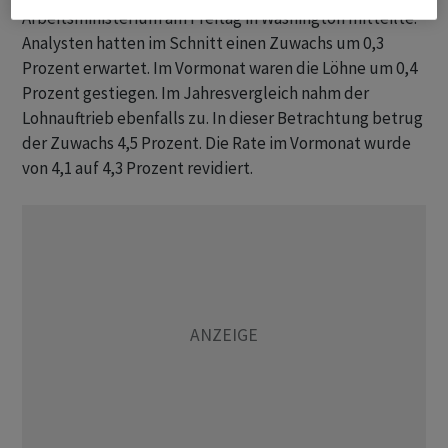
Arbeitsministerium am Freitag in Washington mitteilte.
Analysten hatten im Schnitt einen Zuwachs um 0,3
Prozent erwartet. Im Vormonat waren die Löhne um 0,4
Prozent gestiegen. Im Jahresvergleich nahm der
Lohnauftrieb ebenfalls zu. In dieser Betrachtung betrug
der Zuwachs 4,5 Prozent. Die Rate im Vormonat wurde
von 4,1 auf 4,3 Prozent revidiert.