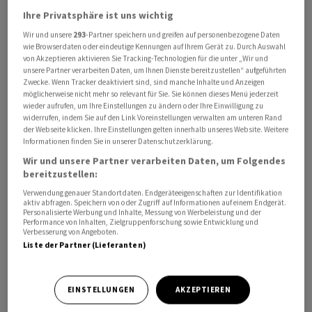
Ihre Privatsphäre ist uns wichtig
Wir und unsere
293
-Partner speichern und greifen auf personenbezogene Daten
wie Browserdaten oder eindeutige Kennungen auf Ihrem Gerät zu. Durch Auswahl
von Akzeptieren aktivieren Sie Tracking-Technologien für die unter „Wir und
unsere Partner verarbeiten Daten, um Ihnen Dienste bereitzustellen“ aufgeführten
Der US-Arbeitsmarkt boomt zu Jahresbeginn noch weit
Zwecke. Wenn Tracker deaktiviert sind, sind manche Inhalte und Anzeigen
möglicherweise nicht mehr so relevant für Sie. Sie können dieses Menü jederzeit
stärker als erwartet. Es kamen 353.000 neue Jobs
wieder aufrufen, um Ihre Einstellungen zu ändern oder Ihre Einwilligung zu
ausserhalb der Landwirtschaft hinzu, wie aus dem am
widerrufen, indem Sie auf den Link Voreinstellungen verwalten am unteren Rand
der Webseite klicken. Ihre Einstellungen gelten innerhalb unseres Website. Weitere
Freitag veröffentlichten Arbeitsmarktbericht der
Informationen finden Sie in unserer Datenschutzerklärung.
Regierung in Washington hervorgeht. Von Reuters
Wir und unsere Partner verarbeiten Daten, um Folgendes
befragte Volkswirte hatten lediglich mit 180'000
bereitzustellen:
gerechnet, nach einem deutlich aufwärts revidierten
Verwendung genauer Standortdaten. Endgeräteeigenschaften zur Identifikation
Stellenplus von 333'000 im Dezember. Die getrennt
aktiv abfragen. Speichern von oder Zugriff auf Informationen auf einem Endgerät.
Personalisierte Werbung und Inhalte, Messung von Werbeleistung und der
ermittelte Arbeitslosenquote verharrte im Januar auf
Performance von Inhalten, Zielgruppenforschung sowie Entwicklung und
Verbesserung von Angeboten.
dem Vormonatswert von 3,7 Prozent. Experten hatten
Liste der Partner (Lieferanten)
einen Anstieg auf 3,8 Prozent erwartet.
Die durchschnittlichen Stundenlöhne erhöhten sich von
EINSTELLUNGEN
AKZEPTIEREN
Dezember auf Januar um 0,6 Prozent, wie das US-