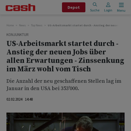
Depot
Suche
Login
Menu
Home
News
Top News
US-Arbeitsmarkt startet durch - Anstieg der neuen Jobs ü
KONJUNKTUR
US-Arbeitsmarkt startet durch -
Anstieg der neuen Jobs über
allen Erwartungen - Zinssenkung
im März wohl vom Tisch
Die Anzahl der neu geschaffenen Stellen lag im
Januar in den USA bei 353'000.
02.02.2024 14:48