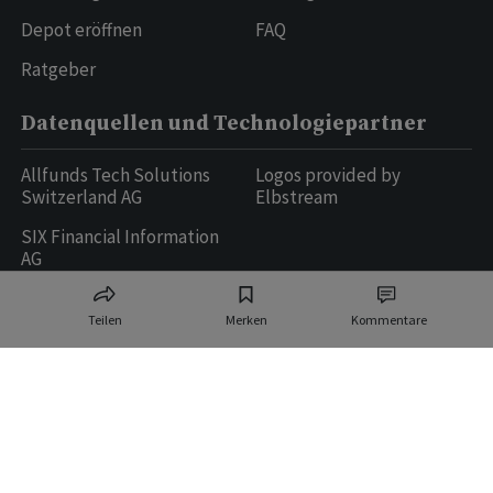
Depot eröffnen
FAQ
Ratgeber
Datenquellen und Technologiepartner
Allfunds Tech Solutions
Logos provided by
Switzerland AG
Elbstream
SIX Financial Information
AG
Teilen
Merken
Kommentare
Ringier AG | Ringier Medien Schweiz
16
weitere Publikationen