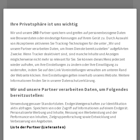
Ihre Privatsphäre ist uns wichtig
Sie erhöhten sich um 0,2 ‌Prozent im ⁠Vergleich zum
Vormonat, wie das Arbeitsministerium am Donnerstag
Wir und unsere
293
-Partner speichern und greifen auf personenbezogene Daten
wie Browserdaten oder eindeutige Kennungen auf Ihrem Gerät zu. Durch Auswahl
mitteilte. ⁠Von der Nachrichtenagentur Reuters
von Akzeptieren aktivieren Sie Tracking-Technologien für die unter „Wir und
befragte Ökonomen hatten dies so erwartet, nachdem
unsere Partner verarbeiten Daten, um Ihnen Dienste bereitzustellen“ aufgeführten
Zwecke. Wenn Tracker deaktiviert sind, sind manche Inhalte und Anzeigen
‌es im Dezember laut revidierten Daten ‌ebenfalls ein
möglicherweise nicht mehr so relevant für Sie. Sie können dieses Menü jederzeit
Plus von ​0,2 Prozent gegeben hatte. Im Vergleich zum
wieder aufrufen, um Ihre Einstellungen zu ändern oder Ihre Einwilligung zu
widerrufen, indem Sie auf den Link Voreinstellungen verwalten am unteren Rand
Vorjahresmonat sanken die Einfuhrpreise im Januar um
der Webseite klicken. Ihre Einstellungen gelten innerhalb unseres Website. Weitere
0,1 Prozent.
Informationen finden Sie in unserer Datenschutzerklärung.
Wir und unsere Partner verarbeiten Daten, um Folgendes
Die USA importieren eine Vielzahl von Waren,
bereitzustellen:
Vorprodukten und Rohstoffen aus Übersee. ‌Daher
Verwendung genauer Standortdaten. Endgeräteeigenschaften zur Identifikation
aktiv abfragen. Speichern von oder Zugriff auf Informationen auf einem Endgerät.
wirken sich die Einfuhrpreise auch auf die
Personalisierte Werbung und Inhalte, Messung von Werbeleistung und der
Performance von Inhalten, Zielgruppenforschung sowie Entwicklung und
Lebenshaltungskosten aus.
Verbesserung von Angeboten.
Liste der Partner (Lieferanten)
In den USA war die Inflation trotz der Zollpolitik ​von