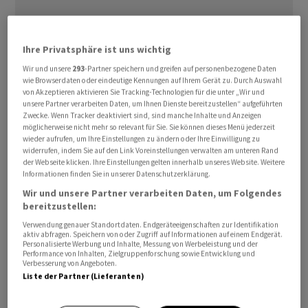
Ihre Privatsphäre ist uns wichtig
Wir und unsere
293
-Partner speichern und greifen auf personenbezogene Daten
wie Browserdaten oder eindeutige Kennungen auf Ihrem Gerät zu. Durch Auswahl
Wer sich für eine sogenannte Green Card und damit auf
von Akzeptieren aktivieren Sie Tracking-Technologien für die unter „Wir und
unsere Partner verarbeiten Daten, um Ihnen Dienste bereitzustellen“ aufgeführten
einen dauerhaften Aufenthaltsstatus bewerben
Zwecke. Wenn Tracker deaktiviert sind, sind manche Inhalte und Anzeigen
möchte, solle dazu in der Regel das konsularische
möglicherweise nicht mehr so relevant für Sie. Sie können dieses Menü jederzeit
Verfahren im Heimatland nutzen, heisst es in einer
wieder aufrufen, um Ihre Einstellungen zu ändern oder Ihre Einwilligung zu
widerrufen, indem Sie auf den Link Voreinstellungen verwalten am unteren Rand
Anweisung der zuständigen Einwanderungsbehörde.
der Webseite klicken. Ihre Einstellungen gelten innerhalb unseres Website. Weitere
Effektiv setzt die US-Regierung damit höhere Hürden
Informationen finden Sie in unserer Datenschutzerklärung.
für den Erhalt der Green Card.
Wir und unsere Partner verarbeiten Daten, um Folgendes
bereitzustellen:
Bisher war es Urlaubern, Studenten oder anderen
Verwendung genauer Standortdaten. Endgeräteeigenschaften zur Identifikation
aktiv abfragen. Speichern von oder Zugriff auf Informationen auf einem Endgerät.
Besuchern mit begrenztem Aufenthaltsrecht unter
Personalisierte Werbung und Inhalte, Messung von Werbeleistung und der
Performance von Inhalten, Zielgruppenforschung sowie Entwicklung und
bestimmten Bedingungen möglich, sich auch in den
Verbesserung von Angeboten.
USA auf eine Green Card zu bewerben. Nach Angaben
Liste der Partner (Lieferanten)
der «Washington Post» geht jährlich mehr als die Hälfte