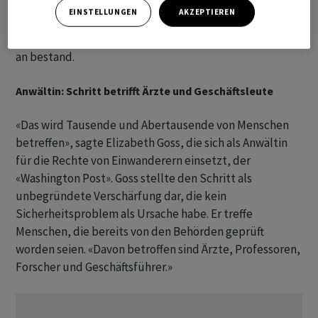
der erteilten Green Cards auf dieses Verfahren zurück.
EINSTELLUNGEN
AKZEPTIEREN
Voraussetzung dafür ist unter anderem, dass die
Absicht auf einen längeren Aufenthalt nicht von Beginn
an bestand.
Anwältin: Schritt betrifft Ärzte und Geschäftsleute
«Das wird Tausende und Abertausende von Menschen
betreffen», sagte Elizabeth Goss, die sich als Anwältin
für die Rechte von Einwanderern einsetzt, der
«Washington Post». Goss stellte den Schritt als
unbegründete Verschärfung dar, die kein
Sicherheitsproblem als Ursache habe. Er treffe
Menschen, die bereits von den Behörden geprüft
worden seien. «Davon betroffen sind Ärzte, Professoren,
Forscher und Geschäftsführer.»