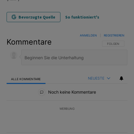
Bevorzugte Quelle
So funktioniert's
ANMELDEN
|
REGISTRIEREN
Kommentare
FOLGE DIESER U
FOLGEN
NEUESTE
ALLE KOMMENTARE
Alle Kommentare
Noch keine Kommentare
WERBUNG