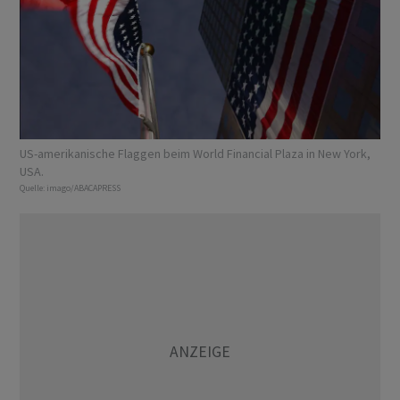
US-amerikanische Flaggen beim World Financial Plaza in New York,
USA.
Quelle:
imago/ABACAPRESS