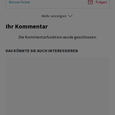
Börsen-Ticker
Folgen
Mehr anzeigen
Börse Schweiz
Folgen
Ihr Kommentar
Börse Ausland
Folgen
Die Kommentarfunktion wurde geschlossen.
Märkte
Folgen
DAS KÖNNTE SIE AUCH INTERESSIEREN
Aktien
Folgen