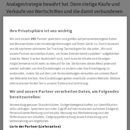
Analagestrategie bewährt hat. Denn stetige Käufe und
Verkäufe von Wertschriften und die damit verbundenen
Trading-Gebühren entfallen auf diese Weise. Ganz
gemäss der Börsenwahrheit: "Hin und her macht
Ihre Privatsphäre ist uns wichtig
Taschen leer".
Wir und unsere
293
-Partner speichern und greifen auf personenbezogene Daten
wie Browserdaten oder eindeutige Kennungen auf Ihrem Gerät zu. Durch Auswahl
Mehr zu bewährten Anlagestrategien:
von Akzeptieren aktivieren Sie Tracking-Technologien für die unter „Wir und
unsere Partner verarbeiten Daten, um Ihnen Dienste bereitzustellen“ aufgeführten
Zwecke. Wenn Tracker deaktiviert sind, sind manche Inhalte und Anzeigen
Diese Methoden überlassen nichts dem Zufall
möglicherweise nicht mehr so relevant für Sie. Sie können dieses Menü jederzeit
wieder aufrufen, um Ihre Einstellungen zu ändern oder Ihre Einwilligung zu
Alles gut? Nein, diese Strategie funktioniert nur, wenn
widerrufen, indem Sie auf den Link Voreinstellungen verwalten am unteren Rand
der Webseite klicken. Ihre Einstellungen gelten innerhalb unseres Website. Weitere
auch die Aktien die entsprechende Qualität aufweisen.
Informationen finden Sie in unserer Datenschutzerklärung.
Verliert der Titel über Jahre an Wert, spricht dies in der
Wir und unsere Partner verarbeiten Daten, um Folgendes
Rückschau gegen die Investition. Denn eine andere
bereitzustellen:
Börsenwahrheit besagt: "Der Markt hat immer recht".
Verwendung genauer Standortdaten. Endgeräteeigenschaften zur Identifikation
aktiv abfragen. Speichern von oder Zugriff auf Informationen auf einem Endgerät.
Personalisierte Werbung und Inhalte, Messung von Werbeleistung und der
Performance von Inhalten, Zielgruppenforschung sowie Entwicklung und
Verbesserung von Angeboten.
Liste der Partner (Lieferanten)