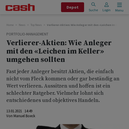
Depot
Suche
Login
Menu
Home
News
Top News
Verlierer-Aktien: Wie Anleger mit den «Leichen im Keller» 
PORTFOLIO-MANAGEMENT
Verlierer-Aktien: Wie Anleger
mit den «Leichen im Keller»
umgehen sollten
Fast jeder Anleger besitzt Aktien, die einfach
nicht vom Fleck kommen oder gar beständig an
Wert verlieren. Aussitzen und hoffen ist ein
schlechter Ratgeber. Vielmehr lohnt sich
entschiedenes und objektives Handeln.
13.01.2021 14:49
Von
Manuel Boeck