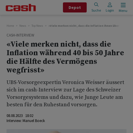
Depot
Suche
Login
Menu
Home
News
Top News
«Viele merken nicht, dass die Inflation ihnen über 40 bis 5
CASH-INTERVIEW
«Viele merken nicht, dass die
Inflation während 40 bis 50 Jahre
die Hälfte des Vermögens
wegfrisst»
UBS-Vorsorgeexpertin Veronica Weisser äussert
sich im cash-Interview zur Lage des Schweizer
Vorsorgesystems und dazu, wie Junge Leute am
besten für den Ruhestand vorsorgen.
08.08.2023 18:02
Interview:
Manuel Boeck