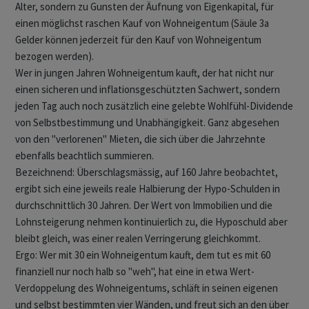
Alter, sondern zu Gunsten der Äufnung von Eigenkapital, für
einen möglichst raschen Kauf von Wohneigentum (Säule 3a
Gelder können jederzeit für den Kauf von Wohneigentum
bezogen werden).
Wer in jungen Jahren Wohneigentum kauft, der hat nicht nur
einen sicheren und inflationsgeschützten Sachwert, sondern
jeden Tag auch noch zusätzlich eine gelebte Wohlfühl-Dividende
von Selbstbestimmung und Unabhängigkeit. Ganz abgesehen
von den "verlorenen" Mieten, die sich über die Jahrzehnte
ebenfalls beachtlich summieren.
Bezeichnend: Überschlagsmässig, auf 160 Jahre beobachtet,
ergibt sich eine jeweils reale Halbierung der Hypo-Schulden in
durchschnittlich 30 Jahren. Der Wert von Immobilien und die
Lohnsteigerung nehmen kontinuierlich zu, die Hyposchuld aber
bleibt gleich, was einer realen Verringerung gleichkommt.
Ergo: Wer mit 30 ein Wohneigentum kauft, dem tut es mit 60
finanziell nur noch halb so "weh", hat eine in etwa Wert-
Verdoppelung des Wohneigentums, schläft in seinen eigenen
und selbst bestimmten vier Wänden, und freut sich an den über