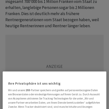
insgesamt 700'000 bis 1 Million Franken vom Staat zu
erhalten, langlebige Personen sogar bis 2 Millionen
Franken. Dies ist deutlich mehr als frühere
Rentnergenerationen vom Staat bezogen haben, weil
heutige Rentnerinnen und Rentner länger leben.
Ihre Privatsphäre ist uns wichtig
Wir und unsere
293
-Partner speichern und greifen auf personenbezogene Daten
wie Browserdaten oder eindeutige Kennungen auf Ihrem Gerät zu. Durch Auswahl
von Akzeptieren aktivieren Sie Tracking-Technologien für die unter „Wir und
unsere Partner verarbeiten Daten, um Ihnen Dienste bereitzustellen“ aufgeführten
Zwecke. Wenn Tracker deaktiviert sind, sind manche Inhalte und Anzeigen
Was ist das Kernproblem?