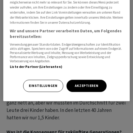
möglicherweise nicht mehr so relevant für Sie. Sie können dieses Menü jederzeit
wieder aufrufen, um Ihre Einstellungen zu ändern oder Ihre Einwilligung zu
widerrufen, indem Sie auf den Link Voreinstellungen verwalten am unteren Rand
Diese Systeme haben wir aufgebaut, als es noch
der Webseite klicken. Ihre Einstellungen gelten innerhalb unseres Website. Weitere
weniger Rentner und eine tiefere Lebenserwartung gab.
Informationen finden Sie in unserer Datenschutzerklärung.
Und viele Kinder - die Babyboomer - haben dies bezahlt.
Wir und unsere Partner verarbeiten Daten, um Folgendes
Die Babyboomer haben sich in der Etablierung dieses
bereitzustellen:
Systems das Versprechen gemacht, dass sie diese
Verwendung genauer Standortdaten. Endgeräteeigenschaften zur Identifikation
aktiv abfragen. Speichern von oder Zugriff auf Informationen auf einem Endgerät.
Leistungen ebenfalls kriegen würden. Nur hat diese
Personalisierte Werbung und Inhalte, Messung von Werbeleistung und der
Performance von Inhalten, Zielgruppenforschung sowie Entwicklung und
Generation nicht die notwendigen Kinder gehabt.
Verbesserung von Angeboten.
Zusätzlich erhalten sie die Leistungen über mehr Jahre.
Liste der Partner (Lieferanten)
Wir versprechen uns heute, dass wir im Durchschnitt
einer Generation zweieinhalb mal so viel aus der AHV
EINSTELLUNGEN
AKZEPTIEREN
ausgezahlt bekommen werden, als wir als Generation
eingezahlt haben. Das hört sich im ersten Augenblick
ganz nett an, aber wir müssten im Durchschnitt für zwei
Leute drei Kinder haben. In den letzten 40 Jahren
hatten wir nur 1,5 Kinder.
Was ist die Konsequenz für zukünftige Generationen?