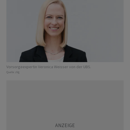
Vorsorgeexpertin Veronica Weisser von der UBS.
Quelle:
zVg