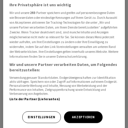
Ihre Privatsphäre ist uns wichtig
Wir und unsere
293
-Partner speichern und greifen auf personenbezogene Daten
wie Browserdaten oder eindeutige Kennungen auf Ihrem Gerät zu. Durch Auswahl
von Akzeptieren aktivieren Sie Tracking-Technologien für die unter „Wir und
Im Podcast
"Handelszeitung Insights"
sprechen Tim
unsere Partner verarbeiten Daten, um Ihnen Dienste bereitzustellen“ aufgeführten
Höfinghoff und
Swiss Life
-Chefökonom Marc
Zwecke. Wenn Tracker deaktiviert sind, sind manche Inhalte und Anzeigen
möglicherweise nicht mehr so relevant für Sie. Sie können dieses Menü jederzeit
Brütsch über die wirtschaftlichen Aussichten im Jahr
wieder aufrufen, um Ihre Einstellungen zu ändern oder Ihre Einwilligung zu
2022: global und für die Schweiz.
widerrufen, indem Sie auf den Link Voreinstellungen verwalten am unteren Rand
der Webseite klicken. Ihre Einstellungen gelten innerhalb unseres Website. Weitere
Informationen finden Sie in unserer Datenschutzerklärung.
Wird die Pandemie bald zu ihrem Ende gekommen sein?
Wir und unsere Partner verarbeiten Daten, um Folgendes
Was sind die Folgen der hohen Inflation in vielen
bereitzustellen:
Ländern? Kann sich die Schweiz tatsächlich von diesem
Verwendung genauer Standortdaten. Endgeräteeigenschaften zur Identifikation
Trend abkoppeln?Ausserdem: Ist mit einer baldigen
aktiv abfragen. Speichern von oder Zugriff auf Informationen auf einem Endgerät.
Personalisierte Werbung und Inhalte, Messung von Werbeleistung und der
Zinswende zu rechnen? Kommt es also zu einer
Performance von Inhalten, Zielgruppenforschung sowie Entwicklung und
Verbesserung von Angeboten.
Situation, in der die Party an den Börsen und an den
Liste der Partner (Lieferanten)
Immobilienmärkten nicht mehr lange anhalten dürfte?
EINSTELLUNGEN
AKZEPTIEREN
Dieser Artikel erschien zuerst im Digital-Angebot der