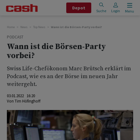
Depot
Suche
Login
Menu
Home
News
Top News
Wann ist die Börsen-Party vorbei?
PODCAST
Wann ist die Börsen-Party
vorbei?
Swiss Life-Chefökonom Marc Brütsch erklärt im
Podcast, wie es an der Börse im neuen Jahr
weitergeht.
03.01.2022 16:20
Von
Tim Höfinghoff