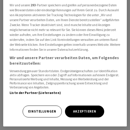
Wir und unsere
293
-Partner speichern und greifen auf personenbezogene Daten
wie Browserdaten oder eindeutige Kennungen auf Ihrem Gerät zu. Durch Auswahl
von Akzeptieren aktivieren Sie Tracking-Technologien für die unter „Wir und
unsere Partner verarbeiten Daten, um Ihnen Dienste bereitzustellen“ aufgeführten
Zwecke. Wenn Tracker deaktiviert sind, sind manche Inhalte und Anzeigen
möglicherweise nicht mehr so relevant für Sie. Sie können dieses Menü jederzeit
Im Podcast "
HZ Insights
" spricht Tim Höfinghoff mit
wieder aufrufen, um Ihre Einstellungen zu ändern oder Ihre Einwilligung zu
cash.ch-Redaktor und Finanzexperte Henning Hölder
widerrufen, indem Sie auf den Link Voreinstellungen verwalten am unteren Rand
der Webseite klicken. Ihre Einstellungen gelten innerhalb unseres Website. Weitere
über die Börsenlegende Warren Buffett, der nun seinen
Informationen finden Sie in unserer Datenschutzerklärung.
90. Geburtstag feiert.
Wir und unsere Partner verarbeiten Daten, um Folgendes
bereitzustellen:
Wir reden darüber, wie er zum erfolgreichen Investor
Verwendung genauer Standortdaten. Endgeräteeigenschaften zur Identifikation
wurde, was seine Lieblingsaktien sind und was Anleger
aktiv abfragen. Speichern von oder Zugriff auf Informationen auf einem Endgerät.
Personalisierte Werbung und Inhalte, Messung von Werbeleistung und der
von ihm lernen können.Ausserdem: Was prägte ihn, und
Performance von Inhalten, Zielgruppenforschung sowie Entwicklung und
Verbesserung von Angeboten.
was ist er eigentlich für ein Mensch? Ebenso gehen wir
Liste der Partner (Lieferanten)
der Frage nach, warum Warren Buffett zuletzt keine
grossen Deals mehr machte und warum sein guter Ruf
EINSTELLUNGEN
AKZEPTIEREN
sogar manchmal in Frage steht.