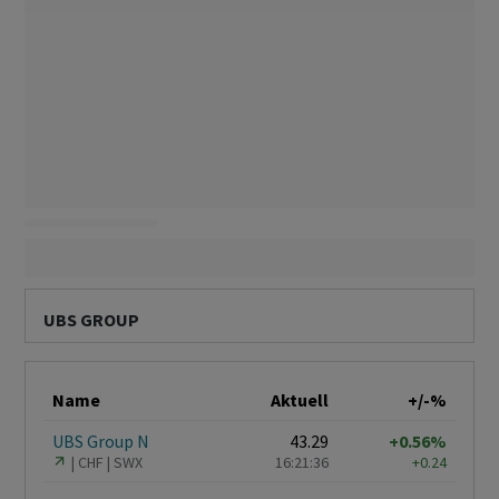
UBS GROUP
Name
Aktuell
+/-%
UBS Group N
43.29
+0.56%
CHF
SWX
16:21:36
+0.24