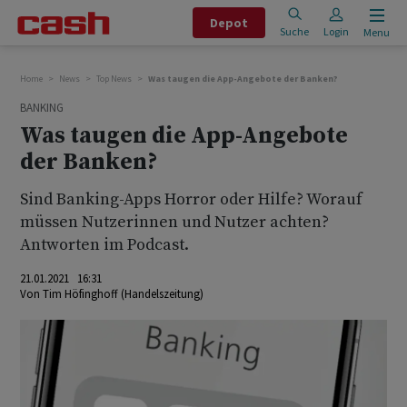
Depot
Suche
Login
Menu
Home
News
Top News
Was taugen die App-Angebote der Banken?
BANKING
Was taugen die App-Angebote
der Banken?
Sind Banking-Apps Horror oder Hilfe? Worauf
müssen Nutzerinnen und Nutzer achten?
Antworten im Podcast.
21.01.2021 16:31
Von
Tim Höfinghoff (Handelszeitung)