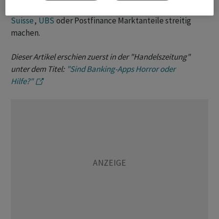
drängen und etablierten Banken wie
Credit
Suisse
,
UBS
oder Postfinance Marktanteile streitig
machen.
Dieser Artikel erschien zuerst in der "Handelszeitung"
unter dem Titel:
"Sind Banking-Apps Horror oder
Hilfe?"