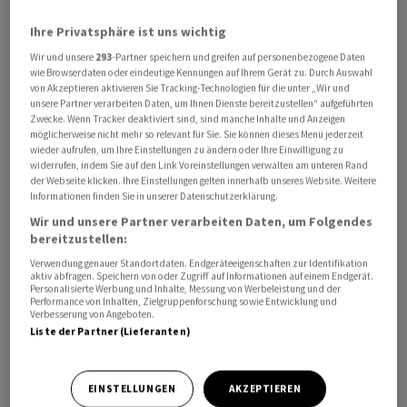
Ihre Privatsphäre ist uns wichtig
Wir und unsere
293
-Partner speichern und greifen auf personenbezogene Daten
wie Browserdaten oder eindeutige Kennungen auf Ihrem Gerät zu. Durch Auswahl
Im Podcast «HZ Insights» spricht Tim Höfinghoff mit
von Akzeptieren aktivieren Sie Tracking-Technologien für die unter „Wir und
Handelszeitung-Redaktor und Banken-Experte Michael
unsere Partner verarbeiten Daten, um Ihnen Dienste bereitzustellen“ aufgeführten
Heim über Banking-Apps. Was taugen sie? Welche
Zwecke. Wenn Tracker deaktiviert sind, sind manche Inhalte und Anzeigen
möglicherweise nicht mehr so relevant für Sie. Sie können dieses Menü jederzeit
Anbieter haben gute Angebote? Und welche
wieder aufrufen, um Ihre Einstellungen zu ändern oder Ihre Einwilligung zu
Finanzinstitute müssen nachbessern?
widerrufen, indem Sie auf den Link Voreinstellungen verwalten am unteren Rand
der Webseite klicken. Ihre Einstellungen gelten innerhalb unseres Website. Weitere
Informationen finden Sie in unserer Datenschutzerklärung.
Wir und unsere Partner verarbeiten Daten, um Folgendes
bereitzustellen:
Mobile-Banking ist gefragt
Verwendung genauer Standortdaten. Endgeräteeigenschaften zur Identifikation
aktiv abfragen. Speichern von oder Zugriff auf Informationen auf einem Endgerät.
Ausserdem geht es darum, worauf Kundinnen und
Personalisierte Werbung und Inhalte, Messung von Werbeleistung und der
Performance von Inhalten, Zielgruppenforschung sowie Entwicklung und
Kunden achten müssen, wenn sie ihre Finanzgeschäfte
Verbesserung von Angeboten.
per Smartphone erledigen.
Liste der Partner (Lieferanten)
Mobile-Banking ist sehr beliebt. Kein Wunder, dass
EINSTELLUNGEN
AKZEPTIEREN
Neobanken wie Revolut und Yapeal in das Geschäft