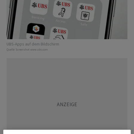
UBS-Apps auf dem Bildschirm
Quelle:
Screenshot www.ubs.com