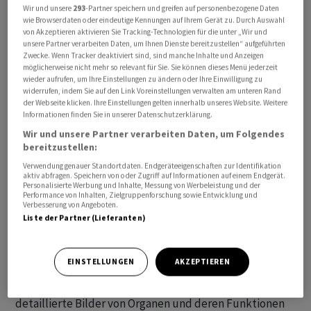
Wir und unsere
293
-Partner speichern und greifen auf personenbezogene Daten
wie Browserdaten oder eindeutige Kennungen auf Ihrem Gerät zu. Durch Auswahl
von Akzeptieren aktivieren Sie Tracking-Technologien für die unter „Wir und
unsere Partner verarbeiten Daten, um Ihnen Dienste bereitzustellen“ aufgeführten
Zwecke. Wenn Tracker deaktiviert sind, sind manche Inhalte und Anzeigen
möglicherweise nicht mehr so relevant für Sie. Sie können dieses Menü jederzeit
Die Projektgesellschaft X-Nuclear Diagnostics von Xlife
wieder aufrufen, um Ihre Einstellungen zu ändern oder Ihre Einwilligung zu
widerrufen, indem Sie auf den Link Voreinstellungen verwalten am unteren Rand
Sciences hat mit ihrer Anwendung in der
der Webseite klicken. Ihre Einstellungen gelten innerhalb unseres Website. Weitere
Leberdiagnostik die Marktreife erreicht. Der neue PET-
Informationen finden Sie in unserer Datenschutzerklärung.
Tracer DAZAmed sei speziell für die Darstellung von
Wir und unsere Partner verarbeiten Daten, um Folgendes
bereitzustellen:
Leberfunktionen entwickelt worden, teilte Xlife am
Mittwoch mit.
Verwendung genauer Standortdaten. Endgeräteeigenschaften zur Identifikation
aktiv abfragen. Speichern von oder Zugriff auf Informationen auf einem Endgerät.
Personalisierte Werbung und Inhalte, Messung von Werbeleistung und der
Performance von Inhalten, Zielgruppenforschung sowie Entwicklung und
Ein PET-Tracer ist den Angaben zufolge eine spezielle
Verbesserung von Angeboten.
Substanz, die in der Positronen-Emissions-Tomographie
Liste der Partner (Lieferanten)
(PET) verwendet wird, um Organfunktionen im Körper
sichtbar zu machen. Diese Tracer sind radioaktive
EINSTELLUNGEN
AKZEPTIEREN
Moleküle, die sich an bestimmte Strukturen im Körper
binden und dabei Strahlung abgeben, wodurch
detaillierte Bilder von Organen und deren Funktionen