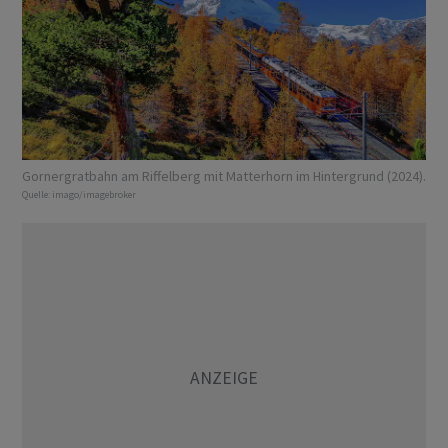
Gornergratbahn am Riffelberg mit Matterhorn im Hintergrund (2024).
Quelle:
imago/imagebroker