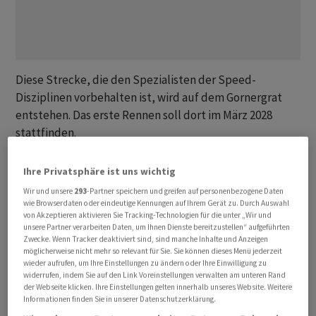
Diese Strecke, die den Spezialisten der Speed-
Disziplinen vorbehalten ist, wird auf dem Gornergrat
entstehen. Das erste Rennen soll dort im März 2028
stattfinden.
Nach dem Rückzug des einzigen Einspruchs in diesem
Ihre Privatsphäre ist uns wichtig
Frühjahr gab es kaum Zweifel am Ausgang der
Wir und unsere
293
-Partner speichern und greifen auf personenbezogene Daten
Abstimmung. Am Dienstagabend stimmten die Bürger
wie Browserdaten oder eindeutige Kennungen auf Ihrem Gerät zu. Durch Auswahl
von Akzeptieren aktivieren Sie Tracking-Technologien für die unter „Wir und
mit 96 Prozent (159 Ja-Stimmen, 4 Nein-Stimmen und 2
unsere Partner verarbeiten Daten, um Ihnen Dienste bereitzustellen“ aufgeführten
Enthaltungen) der Teilrevision des Nutzungsplanes für
Zwecke. Wenn Tracker deaktiviert sind, sind manche Inhalte und Anzeigen
möglicherweise nicht mehr so relevant für Sie. Sie können dieses Menü jederzeit
die Sportzonen (Ski) und der Aufnahme von zwei
wieder aufrufen, um Ihre Einstellungen zu ändern oder Ihre Einwilligung zu
Artikeln in die Bauordnung zu, wie die Gemeinde
widerrufen, indem Sie auf den Link Voreinstellungen verwalten am unteren Rand
der Webseite klicken. Ihre Einstellungen gelten innerhalb unseres Website. Weitere
Zermatt der Nachrichtenagentur Keystone-SDA
Informationen finden Sie in unserer Datenschutzerklärung.
mitteilte.