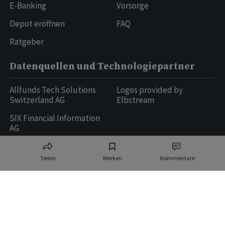
E-Banking
Vorsorge
Depot eröffnen
FAQ
Ratgeber
Datenquellen und Technologiepartner
Allfunds Tech Solutions
Logos provided by
Switzerland AG
Elbstream
SIX Financial Information
AG
Teilen
Merken
Kommentare
Ringier AG | Ringier Medien Schweiz
16
weitere Publikationen