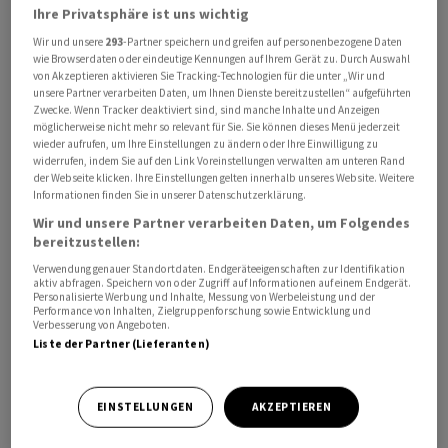
Ihre Privatsphäre ist uns wichtig
Wir und unsere
293
-Partner speichern und greifen auf personenbezogene Daten
wie Browserdaten oder eindeutige Kennungen auf Ihrem Gerät zu. Durch Auswahl
von Akzeptieren aktivieren Sie Tracking-Technologien für die unter „Wir und
unsere Partner verarbeiten Daten, um Ihnen Dienste bereitzustellen“ aufgeführten
Zwecke. Wenn Tracker deaktiviert sind, sind manche Inhalte und Anzeigen
Die Aktionäre der
Zuger Kantonalbank
(
ZGKB
)
möglicherweise nicht mehr so relevant für Sie. Sie können dieses Menü jederzeit
genehmigten an der Generalversammlung am Samstag
wieder aufrufen, um Ihre Einstellungen zu ändern oder Ihre Einwilligung zu
eine Dividende von 230 Franken je Aktie. Das sind 10
widerrufen, indem Sie auf den Link Voreinstellungen verwalten am unteren Rand
der Webseite klicken. Ihre Einstellungen gelten innerhalb unseres Website. Weitere
Franken mehr als im Vorjahr, wie die ZGKB am Sonntag in
Informationen finden Sie in unserer Datenschutzerklärung.
einem Communiqué mitteilte.
Wir und unsere Partner verarbeiten Daten, um Folgendes
bereitzustellen:
Zudem wählten sie Reto Wangler zum neuen
Verwendung genauer Standortdaten. Endgeräteeigenschaften zur Identifikation
aktiv abfragen. Speichern von oder Zugriff auf Informationen auf einem Endgerät.
Präsidenten des Bankrats. Er folgt auf Urs Rüegsegger,
Personalisierte Werbung und Inhalte, Messung von Werbeleistung und der
der sein Amt nach sechs Jahren abgab. Darüber hinaus
Performance von Inhalten, Zielgruppenforschung sowie Entwicklung und
Verbesserung von Angeboten.
hiessen die Aktionäre den Lagebericht gut und
Liste der Partner (Lieferanten)
entlasteten die Mitglieder des Bankrats sowie der
Geschäftsleitung für das Geschäftsjahr 2025. Auch der
EINSTELLUNGEN
AKZEPTIEREN
Vergütungsbericht wurde angenommen.