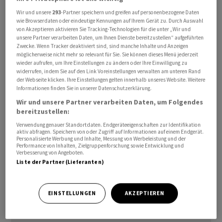
Wir und unsere
293
-Partner speichern und greifen auf personenbezogene Daten
wie Browserdaten oder eindeutige Kennungen auf Ihrem Gerät zu. Durch Auswahl
von Akzeptieren aktivieren Sie Tracking-Technologien für die unter „Wir und
unsere Partner verarbeiten Daten, um Ihnen Dienste bereitzustellen“ aufgeführten
Zwecke. Wenn Tracker deaktiviert sind, sind manche Inhalte und Anzeigen
möglicherweise nicht mehr so relevant für Sie. Sie können dieses Menü jederzeit
wieder aufrufen, um Ihre Einstellungen zu ändern oder Ihre Einwilligung zu
​Zigman tritt die Nachfolge von Boris Vujcic an, der das
widerrufen, indem Sie auf den Link Voreinstellungen verwalten am unteren Rand
Amt am 31. Mai niedergelegt ‌hatte, um im EZB-
der Webseite klicken. Ihre Einstellungen gelten innerhalb unseres Website. Weitere
Informationen finden Sie in unserer Datenschutzerklärung.
Direktorium Vizepräsident der Europäischen
Wir und unsere Partner verarbeiten Daten, um Folgendes
Zentralbank (EZB) zu werden. ​Zigman rückt auf Vujcics
bereitzustellen:
Posten ​im EZB-Rat ​nach. Kroatien hat damit zwei ‌Sitze
Verwendung genauer Standortdaten. Endgeräteeigenschaften zur Identifikation
in dem Gremium, das über die Zinspolitik entscheidet. ​
aktiv abfragen. Speichern von oder Zugriff auf Informationen auf einem Endgerät.
Personalisierte Werbung und Inhalte, Messung von Werbeleistung und der
Es ​setzt sich aus ⁠den sechs Mitgliedern ​des
Performance von Inhalten, Zielgruppenforschung sowie Entwicklung und
Verbesserung von Angeboten.
Direktoriums ⁠sowie den Chefs der nationalen
Liste der Partner (Lieferanten)
‌Zentralbanken der Euro-Länder zusammen.
(Reuters)
EINSTELLUNGEN
AKZEPTIEREN