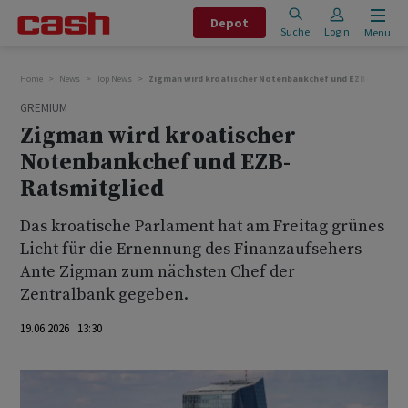
Depot
Suche
Login
Menu
Home
News
Top News
Zigman wird kroatischer Notenbankchef und EZB-Ratsmit
GREMIUM
Zigman wird kroatischer
Notenbankchef und EZB-
Ratsmitglied
Das kroatische Parlament hat am Freitag ‌grünes
⁠Licht für die Ernennung ⁠des Finanzaufsehers
Ante Zigman zum nächsten ‌Chef der
Zentralbank ‌gegeben.
19.06.2026 13:30