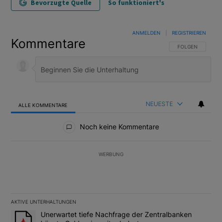
Bevorzugte Quelle
So funktioniert's
ANMELDEN
|
REGISTRIEREN
Kommentare
FOLGE DIESER U
FOLGEN
NEUESTE
ALLE KOMMENTARE
Alle Kommentare
Noch keine Kommentare
WERBUNG
AKTIVE UNTERHALTUNGEN
Das Folgende ist eine Liste der am meisten kommentierten Artikel
Ein Trendartikel mit dem Titel "Unerwartet tiefe Nachfrage der 
Unerwartet tiefe Nachfrage der Zentralbanken