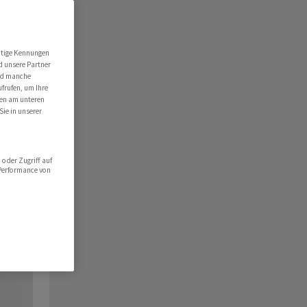
utige Kennungen
d unsere Partner
ind manche
ufrufen, um Ihre
ten am unteren
Sie in unserer
oder Zugriff auf
 Performance von