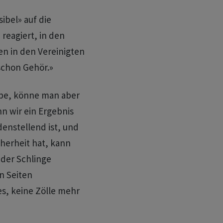
ibel» auf die
eagiert, in den
en in den Vereinigten
 schon Gehör.»
ebe, könne man aber
nn wir ein Ergebnis
denstellend ist, und
herheit hat, kann
 der Schlinge
n Seiten
es, keine Zölle mehr