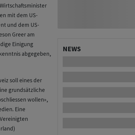
Wirtschaftsminister
fen mit dem US-
ent und dem US-
eson Greer am
ldige Einigung
NEWS
ekenntnis abgegeben,
eiz soll eines der
ine grundsätzliche
bschliessen wollen»,
edien. Eine
Vereinigten
rland)