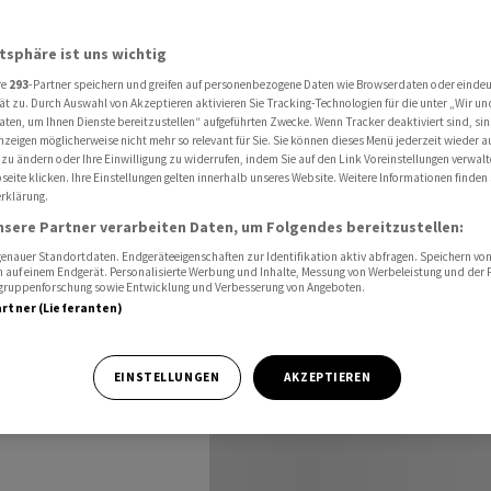
Einigung mit den USA
atsphäre ist uns wichtig
re
293
-Partner speichern und greifen auf personenbezogene Daten wie Browserdaten oder einde
t auf
ät zu. Durch Auswahl von Akzeptieren aktivieren Sie Tracking-Technologien für die unter „Wir un
aten, um Ihnen Dienste bereitzustellen“ aufgeführten Zwecke. Wenn Tracker deaktiviert sind, s
nzeigen möglicherweise nicht mehr so relevant für Sie. Sie können dieses Menü jederzeit wieder a
it den
 zu ändern oder Ihre Einwilligung zu widerrufen, indem Sie auf den Link Voreinstellungen verwal
eite klicken. Ihre Einstellungen gelten innerhalb unseres Website. Weitere Informationen finden 
rklärung.
nsere Partner verarbeiten Daten, um Folgendes bereitzustellen:
nauer Standortdaten. Endgeräteeigenschaften zur Identifikation aktiv abfragen. Speichern von 
 auf einem Endgerät. Personalisierte Werbung und Inhalte, Messung von Werbeleistung und der
elgruppenforschung sowie Entwicklung und Verbesserung von Angeboten.
artner (Lieferanten)
ine rasche
EINSTELLUNGEN
AKZEPTIEREN
gen bleiben noch