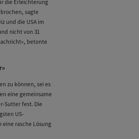
r die Erleichterung
rbrochen, sagte
eiz und die USA im
 und nicht von 31
 Nachricht», betonte
r»
n zu können, sei es
chen eine gemeinsame
r-Sutter fest. Die
gsten US-
 eine rasche Lösung