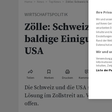
Home
News
Top News
Zölle: Schweiz hofft auf baldige 
Ihre Priv
WIRTSCHAFTSPOLITIK
Wir und unse
Zölle: Schweiz hoff
auf Ihrem Ger
verarbeiten D
Inhalte und A
baldige Einigung m
Einstellungen
Rand der Webs
Datenschutze
USA
Wir und u
Verwendung ge
Informationen
Inhalten, Zi
Liste der P
Teilen
Merken
Drucken
Kommentare
Die Schweiz und die USA streben e
Lösung im Zollstreit an. Viele Fra
offen.