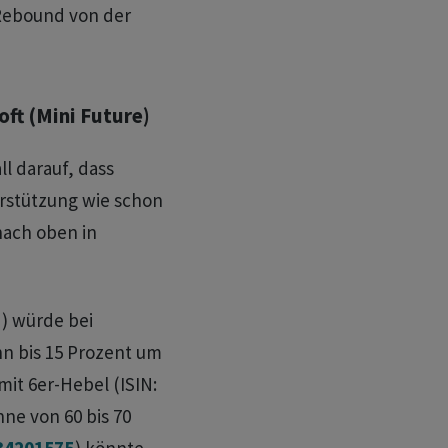
 Rebound von der
ft (Mini Future)
l darauf, dass
stützung wie schon
nach oben in
7
) würde bei
n bis 15 Prozent um
mit 6er-Hebel (ISIN:
nne von 60 bis 70