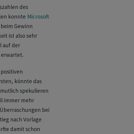
lszahlen des
alen konnte
Microsoft
s beim Gewinn
it ist also sehr
l auf der
 erwartet.
positiven
sten, könnte das
rmutlich spekulieren
li immer mehr
e Überraschungen bei
tieg nach Vorlage
rfte damit schon