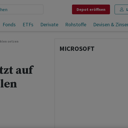
Depot
eröffnen
Microsoft-Aktie: Jetzt auf starke Quartalszahlen setzen
Fonds
ETFs
Derivate
Rohstoffe
Devisen & Zinse
Teilen
Merken
Drucken
Kommentare
ahlen setzen
MICROSOFT
tzt auf
hlen