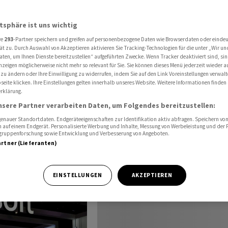
 der
atsphäre ist uns wichtig
t. Die
re
293
-Partner speichern und greifen auf personenbezogene Daten wie Browserdaten oder einde
ät zu. Durch Auswahl von Akzeptieren aktivieren Sie Tracking-Technologien für die unter „Wir un
der Aktie
Name
Aktuell
+
aten, um Ihnen Dienste bereitzustellen“ aufgeführten Zwecke. Wenn Tracker deaktiviert sind, s
nzeigen möglicherweise nicht mehr so relevant für Sie. Sie können dieses Menü jederzeit wieder a
Microsoft Rg
499.86
+2.
 zu ändern oder Ihre Einwilligung zu widerrufen, indem Sie auf den Link Voreinstellungen verwal
eite klicken. Ihre Einstellungen gelten innerhalb unseres Website. Weitere Informationen finden 
rklärung.
DJ
53'845.07
-0.
nsere Partner verarbeiten Daten, um Folgendes bereitzustellen:
nauer Standortdaten. Endgeräteeigenschaften zur Identifikation aktiv abfragen. Speichern von 
 auf einem Endgerät. Personalisierte Werbung und Inhalte, Messung von Werbeleistung und der
elgruppenforschung sowie Entwicklung und Verbesserung von Angeboten.
artner (Lieferanten)
EINSTELLUNGEN
AKZEPTIEREN