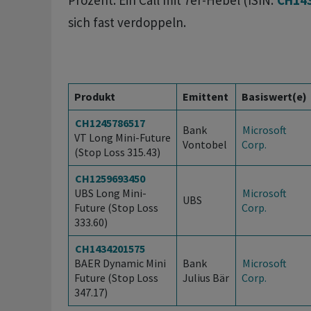
Prozent. Ein Call mit 7er-Hebel (ISIN:
CH14
sich fast verdoppeln.
Produkt
Emittent
Basiswert(e)
CH1245786517
Bank
Microsoft
VT Long Mini-Future
Vontobel
Corp.
(Stop Loss 315.43)
CH1259693450
UBS Long Mini-
Microsoft
UBS
Future (Stop Loss
Corp.
333.60)
CH1434201575
BAER Dynamic Mini
Bank
Microsoft
Future (Stop Loss
Julius Bär
Corp.
347.17)