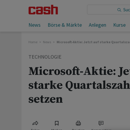
Sie lesen:
News
Börse & Märkte
Anlegen
Kurse
Home
News
Microsoft-Aktie: Jetzt auf starke Quartalsz
TECHNOLOGIE
Microsoft-Aktie: Je
starke Quartalsza
setzen