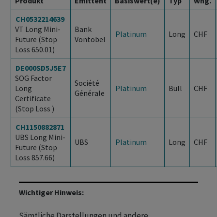
Produkt
Emittent
Basiswert(e)
Typ
Whg.
CH0532214639
VT Long Mini-
Bank
Platinum
Long
CHF
Future (Stop
Vontobel
Loss 650.01)
DE000SD5J5E7
SOG Factor
Société
Long
Platinum
Bull
CHF
Générale
Certificate
(Stop Loss )
CH1150882871
UBS Long Mini-
UBS
Platinum
Long
CHF
Future (Stop
Loss 857.66)
Wichtiger Hinweis:
Sämtliche Darstellungen und andere