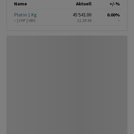
Name
Aktuell
+/-%
Platin 1 Kg
45'541.00
0.00%
–
CHF
UBS
11:28:36
–