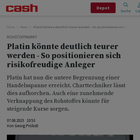
Depot
Suche
Lo
Home
News
Platin könnte deutlich teurer werden - So positionieren sich risikofre
ROHSTOFFMARKT
Platin könnte deutlich teurer
werden - So positionieren sich
risikofreudige Anleger
Platin hat nun die untere Begrenzung einer
Handelsspanne erreicht. Charttechniker lässt
dies aufhorchen. Auch eine zunehmende
Verknappung des Rohstoffes könnte für
steigende Kurse sorgen.
07.08.2023 10:53
Von
Georg Pröbstl