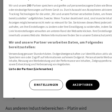
– von bis zu knapp einer Million Unzen kommen.
Wir und unsere
293
-Partner speichern und greifen auf personenbezogene Daten wie Bro
oder eindeutige Kennungen auf Ihrem Gerät zu. Durch Auswahl von Akzeptieren aktiviere
Platin ist nicht nur als Schmuck und Investment,
Tracking-Technologien für die unter „Wir und unsere Partner verarbeiten Daten, um Ihnen
bereitzustellen“ aufgeführten Zwecke. Wenn Tracker deaktiviert sind, sind manche Inha
sondern ganz besonders auch für Verwendungen in der
Anzeigen möglicherweise nicht mehr so relevant für Sie. Sie können dieses Menü jederzeit
Industrie begehrt. Die Autoindustrie etwa ist ein grosser
aufrufen, um Ihre Einstellungen zu ändern oder Ihre Einwilligung zu widerrufen, indem Si
Link Voreinstellungen verwalten am unteren Rand der Webseite klicken. Ihre Einstellunge
Nachfrager. Dort kommt Platin insbesondere bei
innerhalb unseres Website. Weitere Informationen finden Sie in unserer Datenschutzerkl
Katalysatoren zum Einsatz. 2021 und 2022 wurde die
Wir und unsere Partner verarbeiten Daten, um Folgendes
Autobranche noch durch Lieferengpässe etwa bei
bereitzustellen:
Halbleitern ausgebremst. Das ist inzwischen
Verwendung genauer Standortdaten. Endgeräteeigenschaften zur Identifikation aktiv ab
Speichern von oder Zugriff auf Informationen auf einem Endgerät. Personalisierte Werb
weitgehend beseitigt und jetzt steigt die Zahl der
Inhalte, Messung von Werbeleistung und der Performance von Inhalten, Zielgruppenfors
Neuzulassungen. Dazu kommen strengere
sowie Entwicklung und Verbesserung von Angeboten.
Liste der Partner (Lieferanten)
Abgasvorschriften in China bei Lkw. Experten zufolge
könnte das in diesem Jahr einen Nachfrageanstieg nach
Platin seitens der Autoindustrie von zwölf Prozent
EINSTELLUNGEN
AKZEPTIEREN
entsprechend etwa 200'000 bis 300'000 Unzen mit sich
bringen.
Aus anderen Industriebereichen – Platin wird