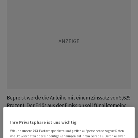
Bepreist werde die Anleihe mit einem Zinssatz von 5,625
Prozent. Der Erlös aus der Emission soll für allgemeine
Unternehmenszwecke verwendet werden. Globale
Koordinatoren der Transaktion waren laut Mitteilung
Ihre Privatsphäre ist uns wichtig
vom Donnerstag JPMorgan und die Standard Chartered
Wir und unsere
293
-Partner speichern und greifen auf personenbezogene Daten
Bank.
wie Browserdaten oder eindeutige Kennungen auf Ihrem Gerät zu. Durch Auswahl