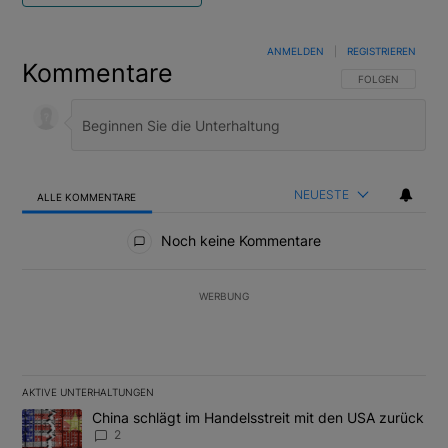
ANMELDEN
|
REGISTRIEREN
Kommentare
FOLGE DIESER U
FOLGEN
NEUESTE
ALLE KOMMENTARE
Alle Kommentare
Noch keine Kommentare
WERBUNG
AKTIVE UNTERHALTUNGEN
Das Folgende ist eine Liste der am meisten kommentierten Artikel
Ein Trendartikel mit dem Titel "China schlägt im Handelsstreit m
China schlägt im Handelsstreit mit den USA zurück
2