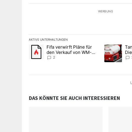
WERBUNG
AKTIVE UNTERHALTUNGEN
Das Folgende ist eine Liste der am meisten kommentier
Fifa verwirft Pläne für
Tan
Ein Trendartikel mit dem Titel "Fifa verwirft Pläne f
Ein Trendartik
den Verkauf von WM-
Die
Anteilen
teu
2
U
DAS KÖNNTE SIE AUCH INTERESSIEREN