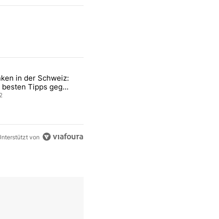
ten Artikel der letzten 7 days.
ken in der Schweiz:
ür den Verkauf von WM-Anteilen" mit 2 kommentare.
el mit dem Titel "Tanken in der Schweiz: Die besten Tipps gegen teu
 besten Tipps gegen
ren Sprit
2
nterstützt von