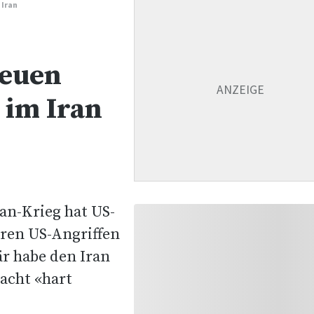
 Iran
neuen
 im Iran
an-Krieg hat US-
ren US-Angriffen
är habe den Iran
acht «hart