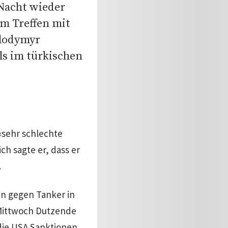
Nacht wieder
em Treffen mit
lodymyr
ls im türkischen
 «sehr schlechte
h sagte er, dass er
.
en gegen Tanker in
 Mittwoch Dutzende
die USA Sanktionen