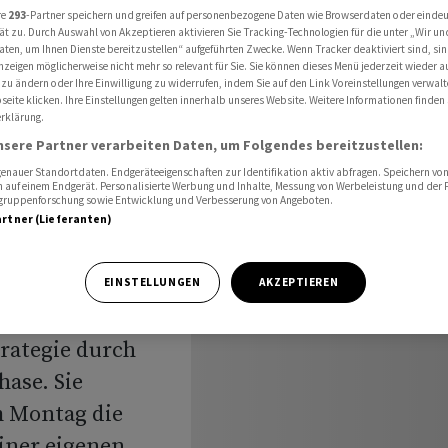
n über Druckerei-Standorte
re
293
-Partner speichern und greifen auf personenbezogene Daten wie Browserdaten oder einde
ät zu. Durch Auswahl von Akzeptieren aktivieren Sie Tracking-Technologien für die unter „Wir un
aten, um Ihnen Dienste bereitzustellen“ aufgeführten Zwecke. Wenn Tracker deaktiviert sind, s
nzeigen möglicherweise nicht mehr so relevant für Sie. Sie können dieses Menü jederzeit wieder a
 zu ändern oder Ihre Einwilligung zu widerrufen, indem Sie auf den Link Voreinstellungen verwal
mit
eite klicken. Ihre Einstellungen gelten innerhalb unseres Website. Weitere Informationen finden 
rklärung.
nehmen
nsere Partner verarbeiten Daten, um Folgendes bereitzustellen:
nauer Standortdaten. Endgeräteeigenschaften zur Identifikation aktiv abfragen. Speichern von 
 auf einem Endgerät. Personalisierte Werbung und Inhalte, Messung von Werbeleistung und der
andorte
elgruppenforschung sowie Entwicklung und Verbesserung von Angeboten.
artner (Lieferanten)
EINSTELLUNGEN
AKZEPTIEREN
rategie durch
hase. Sie
m Montag die
iner eigenen