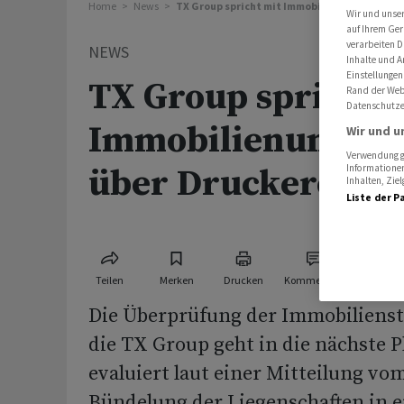
Home
News
TX Group spricht mit Immobilienunternehme
Wir und unse
auf Ihrem Ger
verarbeiten D
NEWS
Inhalte und A
Einstellungen
TX Group spricht 
Rand der Webs
Datenschutze
Immobilienunter
Wir und u
Verwendung ge
Informationen
über Druckerei-St
Inhalten, Zi
Liste der P
Teilen
Merken
Drucken
Kommentare
Die Überprüfung der Immobilienst
die TX Group geht in die nächste P
evaluiert laut einer Mitteilung vo
Bündelung der Liegenschaften in e