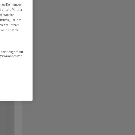
utige Kennungen
d unsere Partner
ind manche
ufrufen, um Ihre
ten am unteren
Sie in unserer
oder Zugriff auf
 Performance von