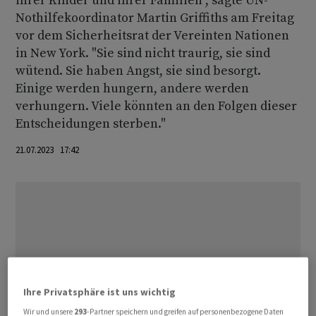
ihrer Kinder und ihrer Familien", sagte UN-
Nothilfekoordinator Martin Griffiths am Freitag
vor dem Sicherheitsrat der Vereinten Nationen
in New York. "Sie sind nicht traurig, sie sind
wütend. Sie haben Angst, sie sind besorgt.
Einige werden hungern, andere werden
verhungern. Viele könnten an den Folgen dieser
Entscheidungen sterben."
21.07.2023 17:42
Ihre Privatsphäre ist uns wichtig
Wir und unsere
293
-Partner speichern und greifen auf personenbezogene Daten