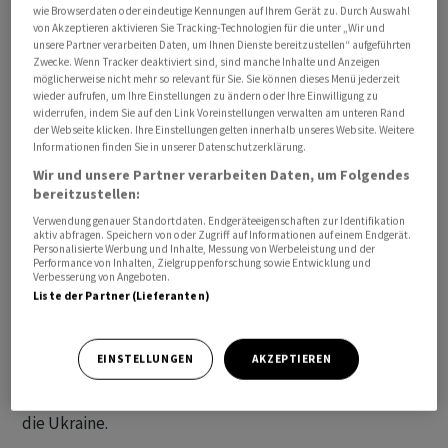
wie Browserdaten oder eindeutige Kennungen auf Ihrem Gerät zu. Durch Auswahl
von Akzeptieren aktivieren Sie Tracking-Technologien für die unter „Wir und
unsere Partner verarbeiten Daten, um Ihnen Dienste bereitzustellen“ aufgeführten
Zwecke. Wenn Tracker deaktiviert sind, sind manche Inhalte und Anzeigen
möglicherweise nicht mehr so relevant für Sie. Sie können dieses Menü jederzeit
wieder aufrufen, um Ihre Einstellungen zu ändern oder Ihre Einwilligung zu
widerrufen, indem Sie auf den Link Voreinstellungen verwalten am unteren Rand
der Webseite klicken. Ihre Einstellungen gelten innerhalb unseres Website. Weitere
Moskau hatte am Montag das Abkommen zum Export
Informationen finden Sie in unserer Datenschutzerklärung.
ukrainischen Getreides über das Schwarze Meer trotz
Wir und unsere Partner verarbeiten Daten, um Folgendes
bereitzustellen:
aller internationaler Appelle für beendet erklärt. Im
Anschluss kündigte Moskau an, Schiffe, die ukrainische
Verwendung genauer Standortdaten. Endgeräteeigenschaften zur Identifikation
aktiv abfragen. Speichern von oder Zugriff auf Informationen auf einem Endgerät.
Häfen ansteuern, künftig als mögliche militärische Ziele
Personalisierte Werbung und Inhalte, Messung von Werbeleistung und der
Performance von Inhalten, Zielgruppenforschung sowie Entwicklung und
zu betrachten. In den vergangenen Nächten hatte
Verbesserung von Angeboten.
Russland den Hafen von Odessa, von wo aus in den
Liste der Partner (Lieferanten)
vergangenen Monaten viele Millionen Tonnen
Nahrungsmittel exportiert wurden, sowie andere
EINSTELLUNGEN
AKZEPTIEREN
ukrainische Städte am Schwarzen Meer angegriffen.
Moskau führt seit 17 Monaten einen Angriffskrieg gegen
die Ukraine.