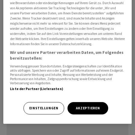
wie Browserdaten oder eindeutige Kennungen auf Ihrem Gerät zu. Durch Auswahl
Wachstumsbereich und so sollten keine grösseren
von Akzeptieren aktivieren Sie Tracking-Technologien für die unter „Wir und
Konjunktursorgen aufkommen», kommentierte Ralf
unsere Partner verarbeiten Daten, um Ihnen Dienste bereitzustellen“ aufgeführten
Umlauf, Analyst bei Helaba die Gesamtdaten. «Im
Zwecke. Wenn Tracker deaktiviert sind, sind manche Inhalte und Anzeigen
möglicherweise nicht mehr so relevant für Sie. Sie können dieses Menü jederzeit
Hinblick auf die Zinserwartungen bezüglich der Fed
wieder aufrufen, um Ihre Einstellungen zu ändern oder Ihre Einwilligung zu
gibt es wohl kaum Grund, diese weiter zu reduzieren,
widerrufen, indem Sie auf den Link Voreinstellungen verwalten am unteren Rand
der Webseite klicken. Ihre Einstellungen gelten innerhalb unseres Website. Weitere
zumal der Beschäftigungsindex zugelegt hat und
Informationen finden Sie in unserer Datenschutzerklärung.
wieder über der Expansionsschwelle liegt.»
Wir und unsere Partner verarbeiten Daten, um Folgendes
bereitzustellen:
Zuletzt waren die Erwartungen auf Zinserhöhungen
Verwendung genauer Standortdaten. Endgeräteeigenschaften zur Identifikation
aktiv abfragen. Speichern von oder Zugriff auf Informationen auf einem Endgerät.
durch die US-Notenbank Fed etwas gedämpft worden.
Personalisierte Werbung und Inhalte, Messung von Werbeleistung und der
Schliesslich sind die Inflationserwartungen durch
Performance von Inhalten, Zielgruppenforschung sowie Entwicklung und
Verbesserung von Angeboten.
deutlich gefallene Erdölpreise verringert worden./jsl/he
Liste der Partner (Lieferanten)
EINSTELLUNGEN
AKZEPTIEREN