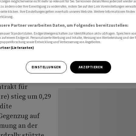
nzeigen möglicherweise nicht mehr so relevant für Sie. Sie können dieses Menü jederzeit wieder a
 zu ändern oder Ihre Einwilligung zu widerrufen, indem Sie auf den Link Voreinstellungen verwal
eite klicken. Ihre Einstellungen gelten innerhalb unseres Website. Weitere Informationen finden 
rklärung.
nsere Partner verarbeiten Daten, um Folgendes bereitzustellen:
 etwas zu
nauer Standortdaten. Endgeräteeigenschaften zur Identifikation aktiv abfragen. Speichern von 
 auf einem Endgerät. Personalisierte Werbung und Inhalte, Messung von Werbeleistung und der
elgruppenforschung sowie Entwicklung und Verbesserung von Angeboten.
artner (Lieferanten)
EINSTELLUNGEN
AKZEPTIEREN
haben am
trakt für
re) stieg um 0,29
dite
 Gegenzug auf
mmung an der
rdrally stützte