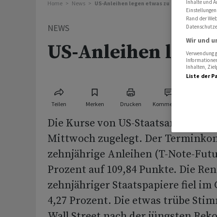
Inhalte und A
Home
News
US-Anleihen legen etwas zu
Einstellungen
Rand der Webs
NEWS
Datenschutze
Wir und u
US-Anleihen legen
Verwendung ge
Informationen
Inhalten, Zi
Liste der P
Teilen
Merken
Drucken
Kommentare
Die Kurse von US-Staatsanleihen 
Mittwoch zugelegt. Der Terminkon
zehnjährige Anleihen (T-Note-Futu
Prozent auf 109,84 Punkte. Die Ren
zehnjähriger Staatspapiere fiel im
4,27 Prozent. Die etwas trübe Sti
Wall Street nach der jüngsten Reko