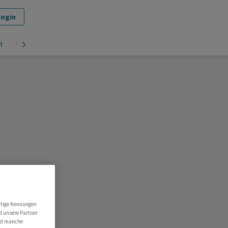
Login
n
Krypto
utige Kennungen
d unsere Partner
ind manche