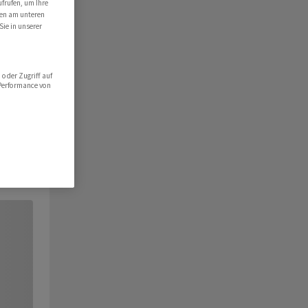
ufrufen, um Ihre
ten am unteren
Sie in unserer
oder Zugriff auf
 Performance von