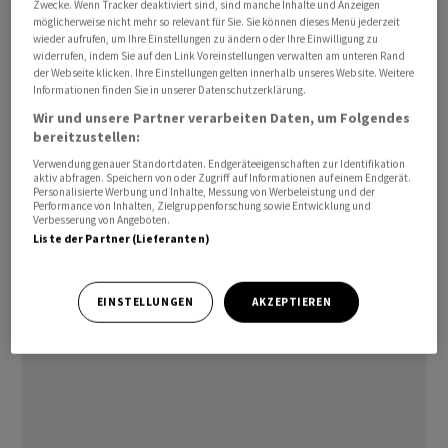
Zwecke. Wenn Tracker deaktiviert sind, sind manche Inhalte und Anzeigen
und der restriktiven Geldpolitik interpretiert»,
möglicherweise nicht mehr so relevant für Sie. Sie können dieses Menü jederzeit
wieder aufrufen, um Ihre Einstellungen zu ändern oder Ihre Einwilligung zu
schrieben die Analysten der Bank Unicredit.
widerrufen, indem Sie auf den Link Voreinstellungen verwalten am unteren Rand
der Webseite klicken. Ihre Einstellungen gelten innerhalb unseres Website. Weitere
Fed-Chef Jerome Powell habe zwar gesagt, dass das
Informationen finden Sie in unserer Datenschutzerklärung.
Tempo des Bilanzabbaus erst auf der März-Sitzung
Wir und unsere Partner verarbeiten Daten, um Folgendes
bereitzustellen:
«eingehend» diskutiert werde, fuhren die Experten fort.
Verwendung genauer Standortdaten. Endgeräteeigenschaften zur Identifikation
Das Protokoll könnte aber einige Hinweise darauf
aktiv abfragen. Speichern von oder Zugriff auf Informationen auf einem Endgerät.
geben, was diese Diskussion beinhalten könnte. Die
Personalisierte Werbung und Inhalte, Messung von Werbeleistung und der
Performance von Inhalten, Zielgruppenforschung sowie Entwicklung und
Fachleute der Unicredit gehen nach wie vor davon aus,
Verbesserung von Angeboten.
Liste der Partner (Lieferanten)
dass eine erste Zinssenkung im Juni erfolgen
wird./la/jsl/jha/
EINSTELLUNGEN
AKZEPTIEREN
(AWP)