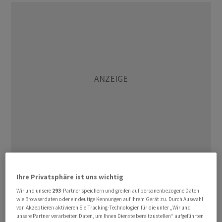
Der Handelstag steht im Zeichen des im Verlauf
Ihre Privatsphäre ist uns wichtig
erwarteten Protokolls der jüngsten Sitzung der
Wir und unsere
293
-Partner speichern und greifen auf personenbezogene Daten
Notenbank Fed. «Es wird interessant sein zu sehen, wie
wie Browserdaten oder eindeutige Kennungen auf Ihrem Gerät zu. Durch Auswahl
der geldpolitische Ausschuss der Fed die starke
von Akzeptieren aktivieren Sie Tracking-Technologien für die unter „Wir und
unsere Partner verarbeiten Daten, um Ihnen Dienste bereitzustellen“ aufgeführten
Wirtschaftstätigkeit mit der stark gesunkenen Inflation