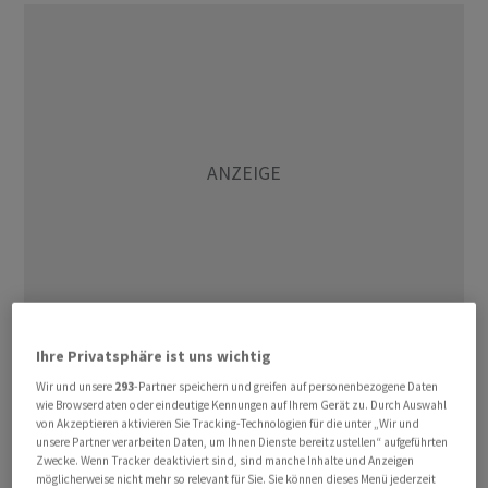
Ihre Privatsphäre ist uns wichtig
Ohne Transportgüter wie Flugzeuge stiegen die
Wir und unsere
293
-Partner speichern und greifen auf personenbezogene Daten
Aufträge im Dezember um 0,4 Prozent. Hier war
wie Browserdaten oder eindeutige Kennungen auf Ihrem Gerät zu. Durch Auswahl
lediglich ein Anstieg um 0,2 Prozent erwartet worden.
von Akzeptieren aktivieren Sie Tracking-Technologien für die unter „Wir und
unsere Partner verarbeiten Daten, um Ihnen Dienste bereitzustellen“ aufgeführten
Zwecke. Wenn Tracker deaktiviert sind, sind manche Inhalte und Anzeigen
Die Aufträge für langlebige Güter stagnierten im
möglicherweise nicht mehr so relevant für Sie. Sie können dieses Menü jederzeit