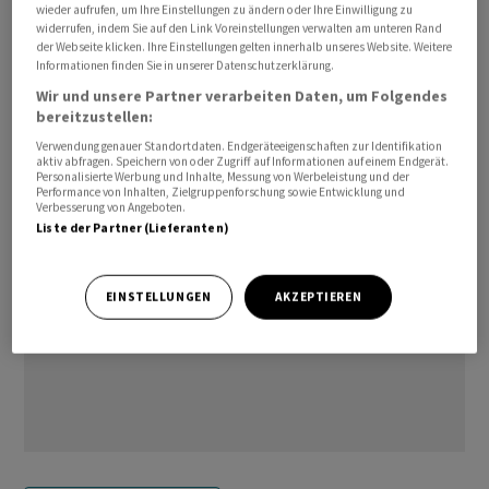
wieder aufrufen, um Ihre Einstellungen zu ändern oder Ihre Einwilligung zu
Dezember laut einer zweiten Schätzung im Vergleich
widerrufen, indem Sie auf den Link Voreinstellungen verwalten am unteren Rand
zum Vormonat. Eine erste Schätzung wurde damit
der Webseite klicken. Ihre Einstellungen gelten innerhalb unseres Website. Weitere
Informationen finden Sie in unserer Datenschutzerklärung.
bestätigt./jsl/la/he
Wir und unsere Partner verarbeiten Daten, um Folgendes
bereitzustellen:
(AWP)
Verwendung genauer Standortdaten. Endgeräteeigenschaften zur Identifikation
aktiv abfragen. Speichern von oder Zugriff auf Informationen auf einem Endgerät.
Personalisierte Werbung und Inhalte, Messung von Werbeleistung und der
Performance von Inhalten, Zielgruppenforschung sowie Entwicklung und
Verbesserung von Angeboten.
Liste der Partner (Lieferanten)
EINSTELLUNGEN
AKZEPTIEREN