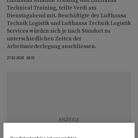
Lufthansa Aviation Training und Lufthansa
Technical Training, teilte Verdi am
Dienstagabend mit. Beschäftigte der Lufthansa
Technik Logistik und Lufthansa Technik Logistik
Services würden sich je nach Standort zu
unterschiedlichen Zeiten der
Arbeitsniederlegung anschliessen.
27.02.2024 18:31