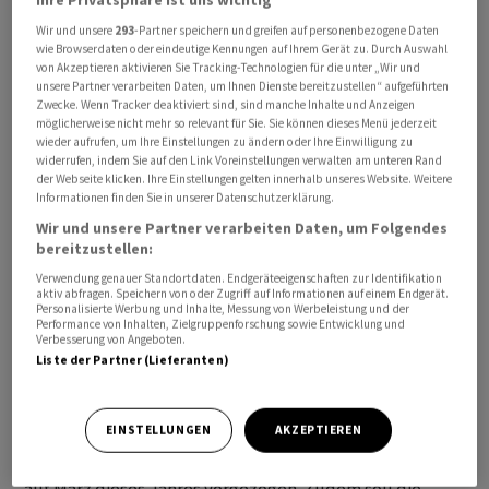
Ihre Privatsphäre ist uns wichtig
Wir und unsere
293
-Partner speichern und greifen auf personenbezogene Daten
wie Browserdaten oder eindeutige Kennungen auf Ihrem Gerät zu. Durch Auswahl
von Akzeptieren aktivieren Sie Tracking-Technologien für die unter „Wir und
unsere Partner verarbeiten Daten, um Ihnen Dienste bereitzustellen“ aufgeführten
Zwecke. Wenn Tracker deaktiviert sind, sind manche Inhalte und Anzeigen
möglicherweise nicht mehr so relevant für Sie. Sie können dieses Menü jederzeit
Bislang hat Verdi in dem Konflikt zwei mehr als
wieder aufrufen, um Ihre Einstellungen zu ändern oder Ihre Einwilligung zu
ganztägige Warnstreiks geführt, bei denen jeweils
widerrufen, indem Sie auf den Link Voreinstellungen verwalten am unteren Rand
der Webseite klicken. Ihre Einstellungen gelten innerhalb unseres Website. Weitere
mehrere hundert Flüge ausgefallen waren. Verdi hatte
Informationen finden Sie in unserer Datenschutzerklärung.
zuletzt ein neues Angebot der Lufthansa nach
Wir und unsere Partner verarbeiten Daten, um Folgendes
zweitägigen Tarifverhandlungen als unzureichend
bereitzustellen:
abgelehnt. Dieses hatte Lufthansa nach der jüngsten
Verwendung genauer Standortdaten. Endgeräteeigenschaften zur Identifikation
Warnstreikwelle des Bodenpersonals unterbreitet. «Wir
aktiv abfragen. Speichern von oder Zugriff auf Informationen auf einem Endgerät.
Personalisierte Werbung und Inhalte, Messung von Werbeleistung und der
haben erneut einen grossen Schritt auf Verdi
Performance von Inhalten, Zielgruppenforschung sowie Entwicklung und
Verbesserung von Angeboten.
zugemacht und ein neues, noch einmal verbessertes
Liste der Partner (Lieferanten)
Angebot vorgelegt», hatte Personalvorstand Michael
Niggemann kürzlich mitgeteilt. Im Detail würde
EINSTELLUNGEN
AKZEPTIEREN
demnach die erste von zwei geplanten
Tabellenerhöhungen um 4 Prozent von Dezember 2024