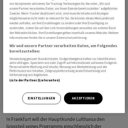
von Akzeptieren aktivieren Sie Tracking-Technologien für die unter „Wir und
für Donnerstag geplant waren, wurden dort abgesagt,
unsere Partner verarbeiten Daten, um Ihnen Dienste bereitzustellen“ aufgeführten
wie aus der Airport-Webseite am frühen
Zwecke. Wenn Tracker deaktiviert sind, sind manche Inhalte und Anzeigen
möglicherweise nicht mehr so relevant für Sie. Sie können dieses Menü jederzeit
Donnerstagmorgen hervorging. Verdi-Mann Tarim
wieder aufrufen, um Ihre Einstellungen zu ändern oder Ihre Einwilligung zu
rechnete damit, dass dieser Anteil im Tagesverlauf noch
widerrufen, indem Sie auf den Link Voreinstellungen verwalten am unteren Rand
der Webseite klicken. Ihre Einstellungen gelten innerhalb unseres Website. Weitere
steigen würde. Noch gravierender sind die Folgen an
Informationen finden Sie in unserer Datenschutzerklärung.
den Flughäfen Berlin, Hamburg und Stuttgart, wo alle
Wir und unsere Partner verarbeiten Daten, um Folgendes
Starts abgesagt wurden. In Düsseldorf war es hingegen
bereitzustellen:
nur ein Drittel, zwei Drittel der Flugbewegungen
Verwendung genauer Standortdaten. Endgeräteeigenschaften zur Identifikation
sollten durchgeführt werden.
aktiv abfragen. Speichern von oder Zugriff auf Informationen auf einem Endgerät.
Personalisierte Werbung und Inhalte, Messung von Werbeleistung und der
Performance von Inhalten, Zielgruppenforschung sowie Entwicklung und
Verbesserung von Angeboten.
Aufgerufen sind die Beschäftigten an den
Liste der Partner (Lieferanten)
Kontrollstellen von elf grösseren Flughäfen ausserhalb
Bayerns. Wenn sie komplett die Arbeit niederlegen,
kommt kein Passagier mehr von aussen zu den
EINSTELLUNGEN
AKZEPTIEREN
Flugzeugen im Sicherheitsbereich.
In Frankfurt will der Hauptkunde Lufthansa den
Grossteil seines Programms einschliesslich der