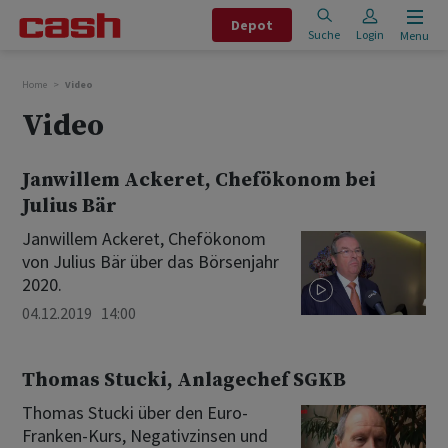
Depot
Suche
Login
Menu
Home
Video
Video
Janwillem Ackeret, Chefökonom bei
Julius Bär
Janwillem Ackeret, Chefökonom
von Julius Bär über das Börsenjahr
2020.
04.12.2019 14:00
Thomas Stucki, Anlagechef SGKB
Thomas Stucki über den Euro-
Franken-Kurs, Negativzinsen und