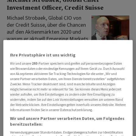
Michael Strobaek, Global Chief
Investment Officer, Credit Suisse
Michael Strobaek, Global CIO von
der Credit Suisse, über die Chancen
auf den Aktienmärkten 2020 und
warum er aktuell Emerging Markets
dem Schweizer...
27.11.2019 14:26
Ihre Privatsphäre ist uns wichtig
Wir und unsere
293
-Partner speichern und greifen auf personenbezogene Daten
wie Browserdaten oder eindeutige Kennungen auf Ihrem Gerät zu. Durch Auswahl
Michael Strobaek, Global Chief
von Akzeptieren aktivieren Sie Tracking-Technologien für die unter „Wir und
unsere Partner verarbeiten Daten, um Ihnen Dienste bereitzustellen“ aufgeführten
Investment Officer, Credit Suisse
Zwecke. Wenn Tracker deaktiviert sind, sind manche Inhalte und Anzeigen
möglicherweise nicht mehr so relevant für Sie. Sie können dieses Menü jederzeit
Michael Strobaek, Global CIO von
wieder aufrufen, um Ihre Einstellungen zu ändern oder Ihre Einwilligung zu
der Credit Suisse, über die Chancen
widerrufen, indem Sie auf den Link Voreinstellungen verwalten am unteren Rand
der Webseite klicken. Ihre Einstellungen gelten innerhalb unseres Website. Weitere
auf den Aktienmärkten 2020 und
Informationen finden Sie in unserer Datenschutzerklärung.
warum er aktuell Emerging Markets
Wir und unsere Partner verarbeiten Daten, um Folgendes
dem Schweizer...
bereitzustellen:
27.11.2019 14:13
Verwendung genauer Standortdaten. Endgeräteeigenschaften zur Identifikation