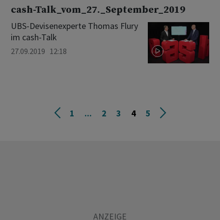
cash-Talk_vom_27._September_2019
UBS-Devisenexperte Thomas Flury
im cash-Talk
27.09.2019 12:18
1
...
2
3
4
5