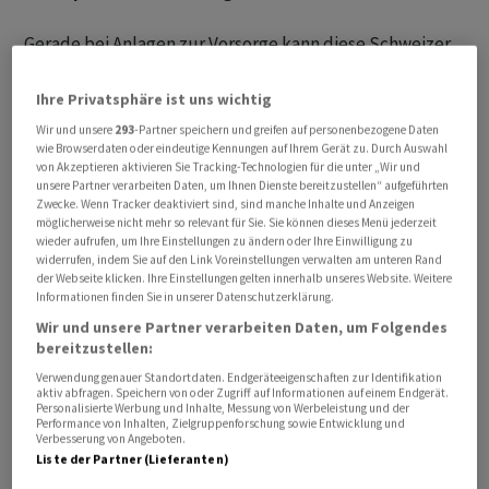
Gerade bei Anlagen zur Vorsorge kann diese Schweizer
Zurückhaltung zum Knackpunkt werden. «Das Streben
nach Sicherheit kann hier selbst zum Risiko werden»,
Ihre Privatsphäre ist uns wichtig
wird Studienleiter Michael Hermann zitiert.
Wir und unsere
293
-Partner speichern und greifen auf personenbezogene Daten
wie Browserdaten oder eindeutige Kennungen auf Ihrem Gerät zu. Durch Auswahl
von Akzeptieren aktivieren Sie Tracking-Technologien für die unter „Wir und
Knapp die Hälfte der erwerbstätigen Bevölkerung (47
unsere Partner verarbeiten Daten, um Ihnen Dienste bereitzustellen“ aufgeführten
Prozent) geht gemäss der Studie davon aus, ihren
Zwecke. Wenn Tracker deaktiviert sind, sind manche Inhalte und Anzeigen
möglicherweise nicht mehr so relevant für Sie. Sie können dieses Menü jederzeit
Lebensstandard im Alter nicht halten zu können. Gut die
wieder aufrufen, um Ihre Einstellungen zu ändern oder Ihre Einwilligung zu
Hälfte (54 Prozent) fühlt sich bezüglich der eigenen
widerrufen, indem Sie auf den Link Voreinstellungen verwalten am unteren Rand
der Webseite klicken. Ihre Einstellungen gelten innerhalb unseres Website. Weitere
Altersvorsorge unsicher.
Informationen finden Sie in unserer Datenschutzerklärung.
Wir und unsere Partner verarbeiten Daten, um Folgendes
Trotzdem legt eine Mehrheit die privaten
bereitzustellen:
Vorsorgegelder risikoarm an. Bei der 3. Säule setzen 45
Verwendung genauer Standortdaten. Endgeräteeigenschaften zur Identifikation
Prozent auf ein niedriges Risikoprofil. «Wer bei der
aktiv abfragen. Speichern von oder Zugriff auf Informationen auf einem Endgerät.
Personalisierte Werbung und Inhalte, Messung von Werbeleistung und der
Vorsorge oder bei Finanzanlagen jedes Risiko meidet,
Performance von Inhalten, Zielgruppenforschung sowie Entwicklung und
Verbesserung von Angeboten.
riskiert am Ende genau die finanzielle Sicherheit, die er
Liste der Partner (Lieferanten)
sich wünscht», so Hermann weiter.