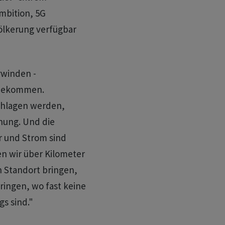
Ambition, 5G
völkerung verfügbar
rwinden -
 bekommen.
chlagen werden,
nung. Und die
r und Strom sind
en wir über Kilometer
 Standort bringen,
ringen, wo fast keine
s sind."