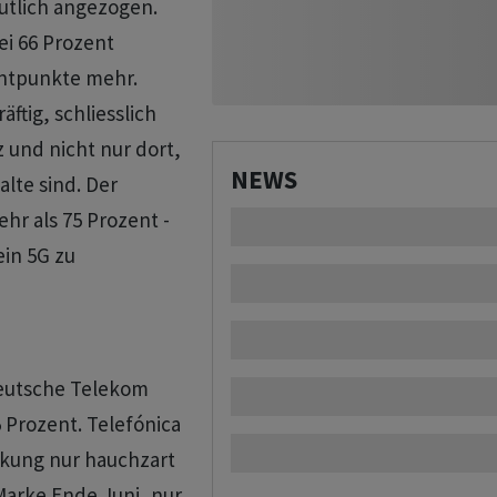
utlich angezogen.
ei 66 Prozent
entpunkte mehr.
äftig, schliesslich
 und nicht nur dort,
NEWS
lte sind. Der
hr als 75 Prozent -
ein 5G zu
Deutsche Telekom
 Prozent. Telefónica
ckung nur hauchzart
Marke Ende Juni, nur