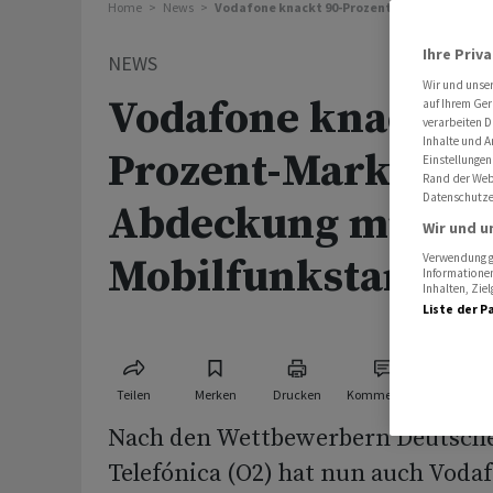
Home
News
Vodafone knackt 90-Prozent-Marke bei Abde
Ihre Priv
NEWS
Wir und unse
Vodafone knackt 9
auf Ihrem Ger
verarbeiten D
Inhalte und A
Prozent-Marke bei
Einstellungen
Rand der Webs
Datenschutze
Abdeckung mit
Wir und u
Mobilfunkstandar
Verwendung ge
Informationen
Inhalten, Zi
Liste der P
Teilen
Merken
Drucken
Kommentare
Nach den Wettbewerbern Deutsch
Telefónica (O2) hat nun auch Vodaf