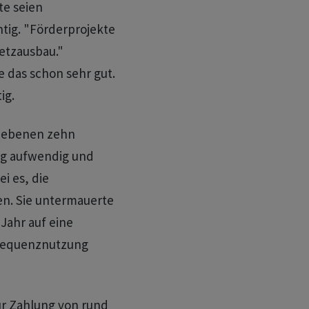
te seien
tig. "Förderprojekte
etzausbau."
 das schon sehr gut.
ig.
liebenen zehn
ng aufwendig und
i es, die
en. Sie untermauerte
Jahr auf eine
Frequenznutzung
ur Zahlung von rund