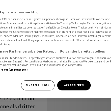
ckung mit Mobilfunkstandard 5G
atsphäre ist uns wichtig
re
293
-Partner speichern und greifen auf personenbezogene Daten wie Browserdaten oder einde
0-
ät zu. Durch Auswahl von Akzeptieren aktivieren Sie Tracking-Technologien für die unter „Wir un
aten, um Ihnen Dienste bereitzustellen“ aufgeführten Zwecke. Wenn Tracker deaktiviert sind, s
nzeigen möglicherweise nicht mehr so relevant für Sie. Sie können dieses Menü jederzeit wieder a
 zu ändern oder Ihre Einwilligung zu widerrufen, indem Sie auf den Link Voreinstellungen verwal
eite klicken. Ihre Einstellungen gelten innerhalb unseres Website. Weitere Informationen finden 
rklärung.
nsere Partner verarbeiten Daten, um Folgendes bereitzustellen:
d 5G
nauer Standortdaten. Endgeräteeigenschaften zur Identifikation aktiv abfragen. Speichern von 
 auf einem Endgerät. Personalisierte Werbung und Inhalte, Messung von Werbeleistung und der
elgruppenforschung sowie Entwicklung und Verbesserung von Angeboten.
artner (Lieferanten)
EINSTELLUNGEN
AKZEPTIEREN
e Telekom und
one als dritter