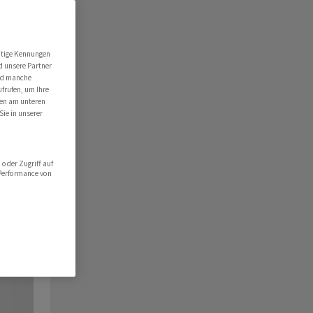
utige Kennungen
d unsere Partner
ind manche
ufrufen, um Ihre
ten am unteren
Sie in unserer
oder Zugriff auf
 Performance von