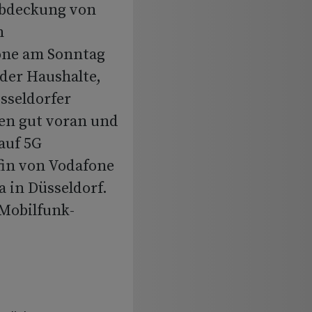
Abdeckung von
n
one am Sonntag
 der Haushalte,
sseldorfer
en gut voran und
auf 5G
fin von Vodafone
a in Düsseldorf.
Mobilfunk-