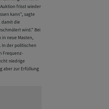
 Auktion frisst wieder
essen kann", sagte
, damit die
schmälert wird." Bei
k in neue Masten,
 In der politischen
on Frequenz-
echt niedrige
 aber zur Erfüllung