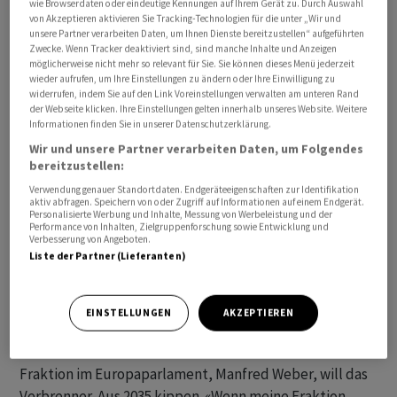
wie Browserdaten oder eindeutige Kennungen auf Ihrem Gerät zu. Durch Auswahl
von Akzeptieren aktivieren Sie Tracking-Technologien für die unter „Wir und
unsere Partner verarbeiten Daten, um Ihnen Dienste bereitzustellen“ aufgeführten
Zwecke. Wenn Tracker deaktiviert sind, sind manche Inhalte und Anzeigen
möglicherweise nicht mehr so relevant für Sie. Sie können dieses Menü jederzeit
wieder aufrufen, um Ihre Einstellungen zu ändern oder Ihre Einwilligung zu
widerrufen, indem Sie auf den Link Voreinstellungen verwalten am unteren Rand
2022 hatte sich die EU darauf geeinigt, dass ab 2035
der Webseite klicken. Ihre Einstellungen gelten innerhalb unseres Website. Weitere
Informationen finden Sie in unserer Datenschutzerklärung.
keine Neuwagen mehr zugelassen werden sollen, die
Wir und unsere Partner verarbeiten Daten, um Folgendes
Benzin oder Diesel tanken. Bereits bei der Einigung
bereitzustellen:
wurde festgehalten, dass 2026 eine Überprüfung
Verwendung genauer Standortdaten. Endgeräteeigenschaften zur Identifikation
erfolgt. In der Bundesregierung hatte vor allem die FDP
aktiv abfragen. Speichern von oder Zugriff auf Informationen auf einem Endgerät.
Personalisierte Werbung und Inhalte, Messung von Werbeleistung und der
darauf gedrungen, ausschliesslich mit
Performance von Inhalten, Zielgruppenforschung sowie Entwicklung und
klimafreundlichen E-Fuels betankte Autos vom
Verbesserung von Angeboten.
Liste der Partner (Lieferanten)
sogenannten Verbrenner-Aus auszunehmen. Wie das im
Detail passieren soll, ist noch nicht abschliessend
geklärt.
EINSTELLUNGEN
AKZEPTIEREN
Auch der Vorsitzende der christdemokratischen EVP-
Fraktion im Europaparlament, Manfred Weber, will das
Verbrenner-Aus 2035 kippen. «Wenn meine Fraktion