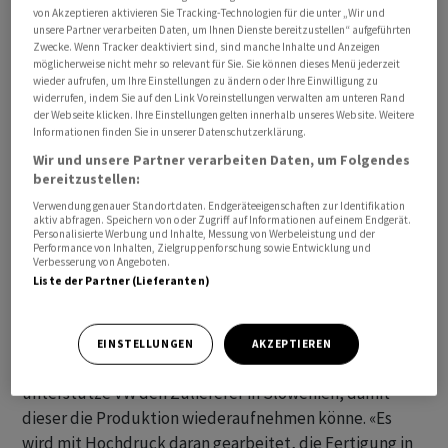
von Akzeptieren aktivieren Sie Tracking-Technologien für die unter „Wir und
unsere Partner verarbeiten Daten, um Ihnen Dienste bereitzustellen“ aufgeführten
Zwecke. Wenn Tracker deaktiviert sind, sind manche Inhalte und Anzeigen
möglicherweise nicht mehr so relevant für Sie. Sie können dieses Menü jederzeit
wieder aufrufen, um Ihre Einstellungen zu ändern oder Ihre Einwilligung zu
Welche Standorte konkret betroffen sein werden, liess
widerrufen, indem Sie auf den Link Voreinstellungen verwalten am unteren Rand
der Webseite klicken. Ihre Einstellungen gelten innerhalb unseres Website. Weitere
der Konzern noch offen. Das Problem betreffe aber
Informationen finden Sie in unserer Datenschutzerklärung.
mehrere Standorte der Volumenmarken, an denen
Wir und unsere Partner verarbeiten Daten, um Folgendes
Verbrennungsmotoren verbaut werden. Am Dienstag
bereitzustellen:
hatte bereits das portugiesische VW -Werk in Palmela
Verwendung genauer Standortdaten. Endgeräteeigenschaften zur Identifikation
bei Lissabon angekündigt, ab September die
aktiv abfragen. Speichern von oder Zugriff auf Informationen auf einem Endgerät.
Personalisierte Werbung und Inhalte, Messung von Werbeleistung und der
Produktion für einige Woche zu unterbrechen, weil
Performance von Inhalten, Zielgruppenforschung sowie Entwicklung und
Verbesserung von Angeboten.
Motorteile aus Slowenien fehlen.
Liste der Partner (Lieferanten)
«Alle Fachbereiche der Volkswagen AG arbeiten intensiv
daran, die möglichen Auswirkungen weiterhin gering zu
EINSTELLUNGEN
AKZEPTIEREN
halten», sagte der Sprecher. Darüber hinaus
unterstütze VW den Zulieferer in Slowenien, damit
dieser die Produktion wiederaufnehmen könne. «Es
wird mit Hochdruck daran gearbeitet, die Fertigung in