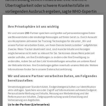
Übertragbarkeit oder schwere Krankheitsfälle im
vorliegenden Ausbruch ergeben, sagte WHO-Expertin
Maria Van Kerkhove in Genf.
Ihre Privatsphäre ist uns wichtig
Im Zusammenhang mit dem Kreuzfahrtschiff «Hondius»
Wir und unsere
293
-Partner speichern und greifen auf personenbezogene Daten
gibt es laut den jüngsten Daten der WHO zehn
wie Browserdaten oder eindeutige Kennungen auf Ihrem Gerät zu. Durch Auswahl
Hantavirus-Fälle, von denen acht in Labors bestätigt
von Akzeptieren aktivieren Sie Tracking-Technologien für die unter „Wir und
unsere Partner verarbeiten Daten, um Ihnen Dienste bereitzustellen“ aufgeführten
wurden. Bei einer elften Person aus den Vereinigten
Zwecke. Wenn Tracker deaktiviert sind, sind manche Inhalte und Anzeigen
Staaten habe sich ein ursprünglicher
möglicherweise nicht mehr so relevant für Sie. Sie können dieses Menü jederzeit
wieder aufrufen, um Ihre Einstellungen zu ändern oder Ihre Einwilligung zu
Infektionsverdacht nach mehreren Tests nicht
widerrufen, indem Sie auf den Link Voreinstellungen verwalten am unteren Rand
bestätigt, sagte Van Kerkhove. Drei Infizierte sind
der Webseite klicken. Ihre Einstellungen gelten innerhalb unseres Website. Weitere
Informationen finden Sie in unserer Datenschutzerklärung.
gestorben. Alle drei sind mittlerweile laborbestätigt.
Wir und unsere Partner verarbeiten Daten, um Folgendes
bereitzustellen:
Auf dem Schiff kursierte das südamerikanische
Verwendung genauer Standortdaten. Endgeräteeigenschaften zur Identifikation
Andesvirus. Es wird wie alle Hantavirus-Typen in der
aktiv abfragen. Speichern von oder Zugriff auf Informationen auf einem Endgerät.
Regel von Nagetieren übertragen, etwa über
Personalisierte Werbung und Inhalte, Messung von Werbeleistung und der
Performance von Inhalten, Zielgruppenforschung sowie Entwicklung und
Kotpartikel in aufgewirbeltem Staub. Beim Andesvirus
Verbesserung von Angeboten.
Liste der Partner (Lieferanten)
sind vereinzelt auch Mensch-zu-Mensch-