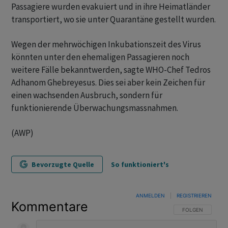
Passagiere wurden evakuiert und in ihre Heimatländer
transportiert, wo sie unter Quarantäne gestellt wurden.
Wegen der mehrwöchigen Inkubationszeit des Virus
könnten unter den ehemaligen Passagieren noch
weitere Fälle bekanntwerden, sagte WHO-Chef Tedros
Adhanom Ghebreyesus. Dies sei aber kein Zeichen für
einen wachsenden Ausbruch, sondern für
funktionierende Überwachungsmassnahmen.
(AWP)
Bevorzugte Quelle
So funktioniert's
ANMELDEN
|
REGISTRIEREN
Kommentare
FOLGE DIESER U
FOLGEN