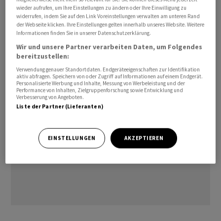
Laut Anklage sollen Braun und Komplizen
wieder aufrufen, um Ihre Einstellungen zu ändern oder Ihre Einwilligung zu
widerrufen, indem Sie auf den Link Voreinstellungen verwalten am unteren Rand
Milliardenumsätze mit sogenannten Drittpartnerfirmen
der Webseite klicken. Ihre Einstellungen gelten innerhalb unseres Website. Weitere
(TPA) erfunden haben, die im Auftrag von Wirecard
Informationen finden Sie in unserer Datenschutzerklärung.
Kreditkartenzahlungen in asiatischen Ländern
Wir und unsere Partner verarbeiten Daten, um Folgendes
bereitzustellen:
abwickelten.
Verwendung genauer Standortdaten. Endgeräteeigenschaften zur Identifikation
aktiv abfragen. Speichern von oder Zugriff auf Informationen auf einem Endgerät.
Personalisierte Werbung und Inhalte, Messung von Werbeleistung und der
Performance von Inhalten, Zielgruppenforschung sowie Entwicklung und
Verbesserung von Angeboten.
Liste der Partner (Lieferanten)
EINSTELLUNGEN
AKZEPTIEREN