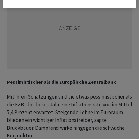
Pessimistischer als die Europäische Zentralbank
Mit ihren Schätzungen sind sie etwas pessimistischer als
die EZB, die dieses Jahr eine Inflationsrate von im Mittel
5,4 Prozent erwartet. Steigende Löhne im Euroraum
blieben ein wichtiger Inflationstreiber, sagte
Brückbauer. Dämpfend wirke hingegen die schwache
Konjunktur.