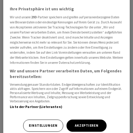
Inflationserwartungen der Finanzmarktexpertinnen
Ihre Privatsphäre ist uns wichtig
und -Experten verzeichnet wurde, sinken sie nun im
Wir und unsere
293
-Partner speichern und greifen auf personenbezogene Daten
August 2023 das erste Mal merklich." Die
wie Browserdaten oder eindeutige Kennungen auf Ihrem Gerät zu. Durch Auswahl
von Akzeptieren aktivieren Sie Tracking-Technologien für die unter „Wir und
Inflationserwartungen blieben aber auf hohem Niveau,
unsere Partner verarbeiten Daten, um Ihnen Dienste bereitzustellen“ aufgeführten
sagte er. Die Inflationsraten im Euroraum dürften bis
Zwecke. Wenn Tracker deaktiviert sind, sind manche Inhalte und Anzeigen
möglicherweise nicht mehr so relevant für Sie. Sie können dieses Menü jederzeit
mindestens 2025 weiter deutlich über dem Zwei-
wieder aufrufen, um Ihre Einstellungen zu ändern oder Ihre Einwilligung zu
Prozent-Ziel der EZB liegen.
widerrufen, indem Sie auf den Link Voreinstellungen verwalten am unteren Rand
der Webseite klicken. Ihre Einstellungen gelten innerhalb unseres Website. Weitere
Informationen finden Sie in unserer Datenschutzerklärung.
Die Finanzmarktexperten erwarten laut Umfrage
Wir und unsere Partner verarbeiten Daten, um Folgendes
Inflationsraten von im Schnitt 5,5 Prozent, 3,3 Prozent
bereitzustellen:
und 2,5 Prozent für die Jahre 2023, 2024 und 2025. Im Mai
Verwendung genauer Standortdaten. Endgeräteeigenschaften zur Identifikation
waren die Experten noch von höheren Raten von 5,8
aktiv abfragen. Speichern von oder Zugriff auf Informationen auf einem Endgerät.
Personalisierte Werbung und Inhalte, Messung von Werbeleistung und der
Prozent und 3,7 Prozent in diesem und im kommenden
Performance von Inhalten, Zielgruppenforschung sowie Entwicklung und
Verbesserung von Angeboten.
Jahr ausgegangen. An der ZEW-Umfrage nahmen 125
Liste der Partner (Lieferanten)
Finanzfachleute teil.
EINSTELLUNGEN
AKZEPTIEREN