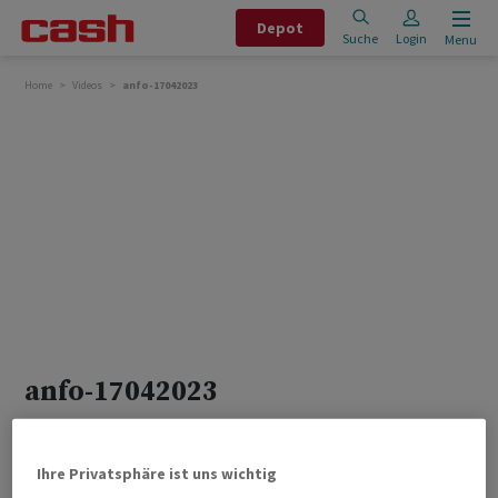
Depot
Suche
Login
Menu
Home
Videos
anfo-17042023
anfo-17042023
MEHR VIDEOS
Ihre Privatsphäre ist uns wichtig