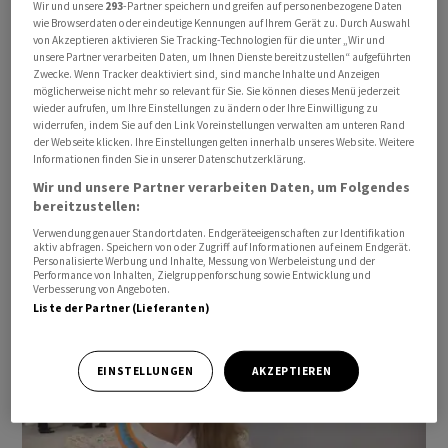
Wir und unsere
293
-Partner speichern und greifen auf personenbezogene Daten
wie Browserdaten oder eindeutige Kennungen auf Ihrem Gerät zu. Durch Auswahl
von Akzeptieren aktivieren Sie Tracking-Technologien für die unter „Wir und
unsere Partner verarbeiten Daten, um Ihnen Dienste bereitzustellen“ aufgeführten
Zwecke. Wenn Tracker deaktiviert sind, sind manche Inhalte und Anzeigen
möglicherweise nicht mehr so relevant für Sie. Sie können dieses Menü jederzeit
wieder aufrufen, um Ihre Einstellungen zu ändern oder Ihre Einwilligung zu
widerrufen, indem Sie auf den Link Voreinstellungen verwalten am unteren Rand
der Webseite klicken. Ihre Einstellungen gelten innerhalb unseres Website. Weitere
Informationen finden Sie in unserer Datenschutzerklärung.
Wir und unsere Partner verarbeiten Daten, um Folgendes
bereitzustellen:
Joachim Klement, Anlagestratege Liberium Capital
Verwendung genauer Standortdaten. Endgeräteeigenschaften zur Identifikation
aktiv abfragen. Speichern von oder Zugriff auf Informationen auf einem Endgerät.
Personalisierte Werbung und Inhalte, Messung von Werbeleistung und der
Performance von Inhalten, Zielgruppenforschung sowie Entwicklung und
Verbesserung von Angeboten.
Liste der Partner (Lieferanten)
EINSTELLUNGEN
AKZEPTIEREN