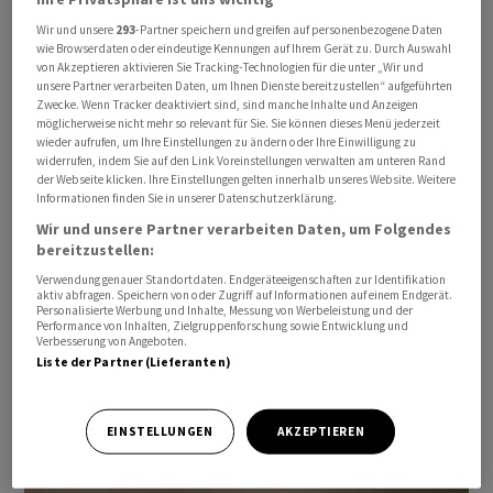
Wir und unsere
293
-Partner speichern und greifen auf personenbezogene Daten
Martin Schlegel, Vizepräsident der
wie Browserdaten oder eindeutige Kennungen auf Ihrem Gerät zu. Durch Auswahl
von Akzeptieren aktivieren Sie Tracking-Technologien für die unter „Wir und
Schweizerischen Nationalbank.
unsere Partner verarbeiten Daten, um Ihnen Dienste bereitzustellen“ aufgeführten
Zwecke. Wenn Tracker deaktiviert sind, sind manche Inhalte und Anzeigen
möglicherweise nicht mehr so relevant für Sie. Sie können dieses Menü jederzeit
MEHR VIDEOS
wieder aufrufen, um Ihre Einstellungen zu ändern oder Ihre Einwilligung zu
widerrufen, indem Sie auf den Link Voreinstellungen verwalten am unteren Rand
der Webseite klicken. Ihre Einstellungen gelten innerhalb unseres Website. Weitere
Informationen finden Sie in unserer Datenschutzerklärung.
Wir und unsere Partner verarbeiten Daten, um Folgendes
bereitzustellen:
Verwendung genauer Standortdaten. Endgeräteeigenschaften zur Identifikation
aktiv abfragen. Speichern von oder Zugriff auf Informationen auf einem Endgerät.
Personalisierte Werbung und Inhalte, Messung von Werbeleistung und der
Performance von Inhalten, Zielgruppenforschung sowie Entwicklung und
Verbesserung von Angeboten.
Liste der Partner (Lieferanten)
Thomas Mayer, Leiter Flossbach von Storch
EINSTELLUNGEN
AKZEPTIEREN
Research Institute