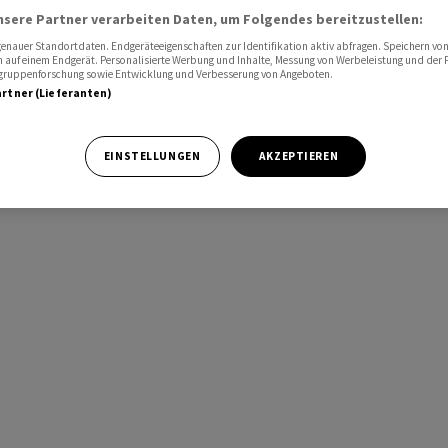
nsere Partner verarbeiten Daten, um Folgendes bereitzustellen:
nauer Standortdaten. Endgeräteeigenschaften zur Identifikation aktiv abfragen. Speichern von 
 auf einem Endgerät. Personalisierte Werbung und Inhalte, Messung von Werbeleistung und der
elgruppenforschung sowie Entwicklung und Verbesserung von Angeboten.
artner (Lieferanten)
EINSTELLUNGEN
AKZEPTIEREN