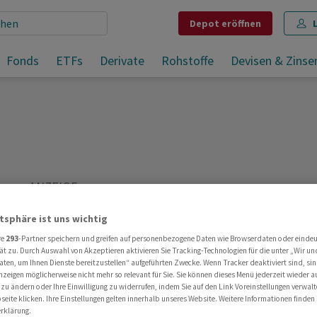
Depot
eröffnen
Fonds
ETFs
Derivate
Rohstoffe
Devisen & Zinse
atsphäre ist uns wichtig
re
293
-Partner speichern und greifen auf personenbezogene Daten wie Browserdaten oder einde
ät zu. Durch Auswahl von Akzeptieren aktivieren Sie Tracking-Technologien für die unter „Wir un
aten, um Ihnen Dienste bereitzustellen“ aufgeführten Zwecke. Wenn Tracker deaktiviert sind, s
nzeigen möglicherweise nicht mehr so relevant für Sie. Sie können dieses Menü jederzeit wieder a
 zu ändern oder Ihre Einwilligung zu widerrufen, indem Sie auf den Link Voreinstellungen verwal
eite klicken. Ihre Einstellungen gelten innerhalb unseres Website. Weitere Informationen finden 
rklärung.