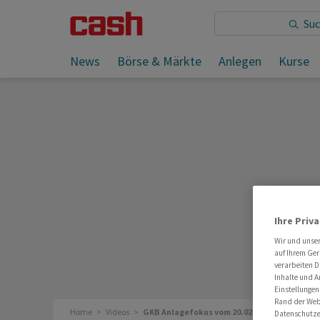
News
Börse & Märkte
Anlegen
Kurse
Ihre Priv
Wir und unse
auf Ihrem Ger
verarbeiten D
Inhalte und A
Einstellungen
Rand der Webs
Home
Videos
GKB Anlagefokus vom 20.02.2023
Datenschutze