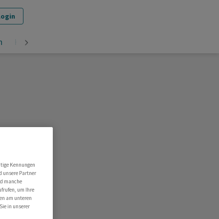
Login
n
Krypto
utige Kennungen
d unsere Partner
ind manche
ufrufen, um Ihre
ten am unteren
Sie in unserer