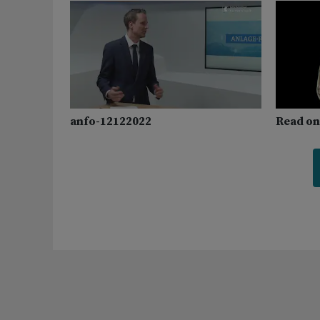
anfo-12122022
Read o