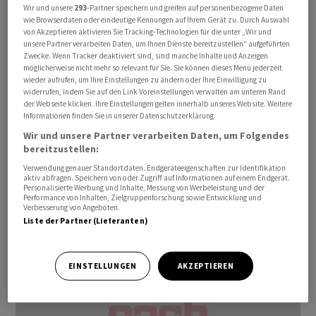
Wir und unsere
293
-Partner speichern und greifen auf personenbezogene Daten
wie Browserdaten oder eindeutige Kennungen auf Ihrem Gerät zu. Durch Auswahl
MEHR VIDEOS
von Akzeptieren aktivieren Sie Tracking-Technologien für die unter „Wir und
unsere Partner verarbeiten Daten, um Ihnen Dienste bereitzustellen“ aufgeführten
Zwecke. Wenn Tracker deaktiviert sind, sind manche Inhalte und Anzeigen
möglicherweise nicht mehr so relevant für Sie. Sie können dieses Menü jederzeit
wieder aufrufen, um Ihre Einstellungen zu ändern oder Ihre Einwilligung zu
widerrufen, indem Sie auf den Link Voreinstellungen verwalten am unteren Rand
der Webseite klicken. Ihre Einstellungen gelten innerhalb unseres Website. Weitere
Informationen finden Sie in unserer Datenschutzerklärung.
Wir und unsere Partner verarbeiten Daten, um Folgendes
bereitzustellen:
Verwendung genauer Standortdaten. Endgeräteeigenschaften zur Identifikation
aktiv abfragen. Speichern von oder Zugriff auf Informationen auf einem Endgerät.
Personalisierte Werbung und Inhalte, Messung von Werbeleistung und der
Performance von Inhalten, Zielgruppenforschung sowie Entwicklung und
Verbesserung von Angeboten.
anfo-06032023
Liste der Partner (Lieferanten)
EINSTELLUNGEN
AKZEPTIEREN