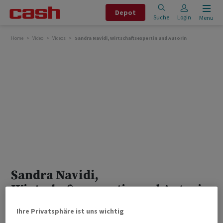
Depot
Suche
Login
Menu
Home
Video
Videos
Sandra Navidi, Wirtschaftsexpertin und Autorin
Sandra Navidi,
Wirtschaftsexpertin und Autorin
Ihre Privatsphäre ist uns wichtig
MEHR VIDEOS