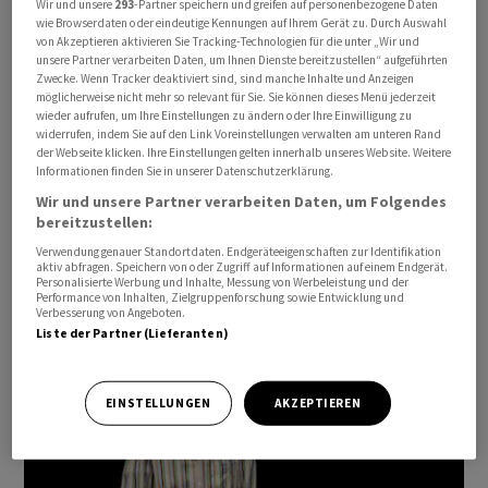
Wir und unsere
293
-Partner speichern und greifen auf personenbezogene Daten
wie Browserdaten oder eindeutige Kennungen auf Ihrem Gerät zu. Durch Auswahl
von Akzeptieren aktivieren Sie Tracking-Technologien für die unter „Wir und
unsere Partner verarbeiten Daten, um Ihnen Dienste bereitzustellen“ aufgeführten
Zwecke. Wenn Tracker deaktiviert sind, sind manche Inhalte und Anzeigen
möglicherweise nicht mehr so relevant für Sie. Sie können dieses Menü jederzeit
wieder aufrufen, um Ihre Einstellungen zu ändern oder Ihre Einwilligung zu
widerrufen, indem Sie auf den Link Voreinstellungen verwalten am unteren Rand
der Webseite klicken. Ihre Einstellungen gelten innerhalb unseres Website. Weitere
Informationen finden Sie in unserer Datenschutzerklärung.
Wir und unsere Partner verarbeiten Daten, um Folgendes
bereitzustellen:
Verwendung genauer Standortdaten. Endgeräteeigenschaften zur Identifikation
aktiv abfragen. Speichern von oder Zugriff auf Informationen auf einem Endgerät.
Personalisierte Werbung und Inhalte, Messung von Werbeleistung und der
anfo-12122022
Performance von Inhalten, Zielgruppenforschung sowie Entwicklung und
Verbesserung von Angeboten.
Liste der Partner (Lieferanten)
EINSTELLUNGEN
AKZEPTIEREN