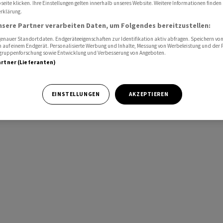
eite klicken. Ihre Einstellungen gelten innerhalb unseres Website. Weitere Informationen finden 
rklärung.
nsere Partner verarbeiten Daten, um Folgendes bereitzustellen:
nauer Standortdaten. Endgeräteeigenschaften zur Identifikation aktiv abfragen. Speichern von 
 auf einem Endgerät. Personalisierte Werbung und Inhalte, Messung von Werbeleistung und der
elgruppenforschung sowie Entwicklung und Verbesserung von Angeboten.
artner (Lieferanten)
EINSTELLUNGEN
AKZEPTIEREN