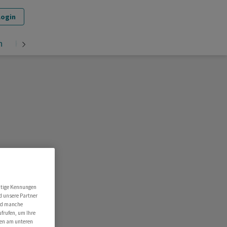
Login
n
Krypto
utige Kennungen
d unsere Partner
ind manche
ufrufen, um Ihre
ten am unteren