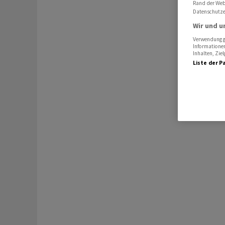
Rand der Webs
Datenschutze
Wir und u
Verwendung ge
Informationen
Inhalten, Zi
Liste der P