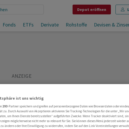
Depot
eröffnen
Fonds
ETFs
Derivate
Rohstoffe
Devisen & Zinse
atsphäre ist uns wichtig
re
293
-Partner speichern und greifen auf personenbezogene Daten wie Browserdaten oder einde
ät zu. Durch Auswahl von Akzeptieren aktivieren Sie Tracking-Technologien für die unter „Wir un
aten, um Ihnen Dienste bereitzustellen“ aufgeführten Zwecke. Wenn Tracker deaktiviert sind, s
nzeigen möglicherweise nicht mehr so relevant für Sie. Sie können dieses Menü jederzeit wieder a
ge Pictet Asset Management Zürich und Leiter Multi Asset Zürich
 zu ändern oder Ihre Einwilligung zu widerrufen, indem Sie auf den Link Voreinstellungen verwal