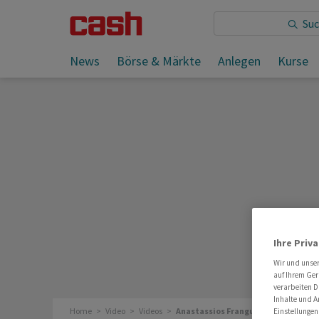
News
Börse & Märkte
Anlegen
Kurse
Ihre Priv
Wir und unse
auf Ihrem Ger
verarbeiten D
Inhalte und A
Home
Video
Videos
Anastassios Frangulidis Chefstrate
Einstellungen