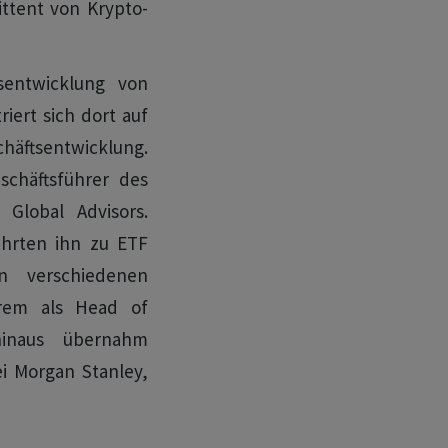
ittent von Krypto-
sentwicklung von
iert sich dort auf
äftsentwicklung.
chäftsführer des
Global Advisors.
ührten ihn zu ETF
n verschiedenen
erem als Head of
hinaus übernahm
i Morgan Stanley,