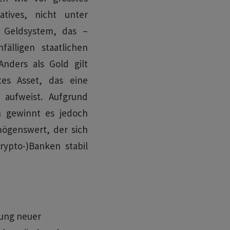
natives, nicht unter
s Geldsystem, das –
älligen staatlichen
nders als Gold gilt
etes Asset, das eine
n aufweist. Aufgrund
on gewinnt es jedoch
mögenswert, der sich
ypto-)Banken stabil
tung neuer