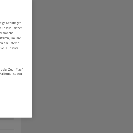
utige Kennungen
d unsere Partner
ind manche
ufrufen, um Ihre
ten am unteren
Sie in unserer
oder Zugriff auf
 Performance von