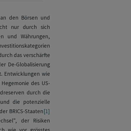
h an den Börsen und
cht nur durch sich
hen und Währungen,
vestitionskategorien
durch das verschärfte
er De-Globalisierung
t. Entwicklungen wie
r Hegemonie des US-
ldreserven durch die
nd die potenzielle
der BRICS-Staaten
[1]
chsel", der Risiken
ach wie vor grösstes