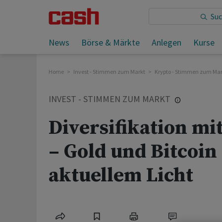
Sie lesen:
News
Börse & Märkte
Anlegen
Kurse
Home
Invest - Stimmen zum Markt
Krypto - Stimmen zum Mar
INVEST - STIMMEN ZUM MARKT
Diversifikation mi
– Gold und Bitcoin
aktuellem Licht