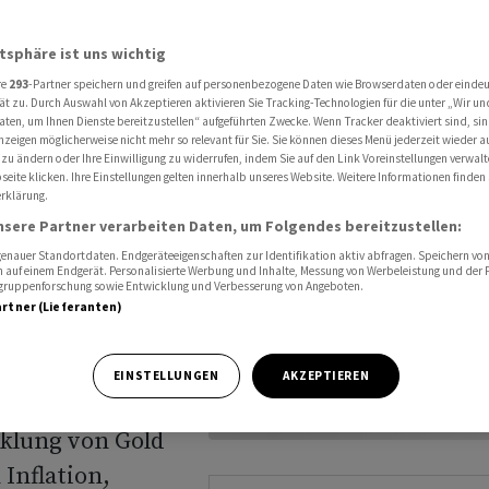
lten als
atsphäre ist uns wichtig
re
293
-Partner speichern und greifen auf personenbezogene Daten wie Browserdaten oder einde
ät zu. Durch Auswahl von Akzeptieren aktivieren Sie Tracking-Technologien für die unter „Wir un
n Form einer
aten, um Ihnen Dienste bereitzustellen“ aufgeführten Zwecke. Wenn Tracker deaktiviert sind, s
nzeigen möglicherweise nicht mehr so relevant für Sie. Sie können dieses Menü jederzeit wieder a
n oder
 zu ändern oder Ihre Einwilligung zu widerrufen, indem Sie auf den Link Voreinstellungen verwal
eite klicken. Ihre Einstellungen gelten innerhalb unseres Website. Weitere Informationen finden 
 Bernhard Wenger
rklärung.
nsere Partner verarbeiten Daten, um Folgendes bereitzustellen:
 verweist auf
nauer Standortdaten. Endgeräteeigenschaften zur Identifikation aktiv abfragen. Speichern von 
nem Jahr zum
 auf einem Endgerät. Personalisierte Werbung und Inhalte, Messung von Werbeleistung und der
elgruppenforschung sowie Entwicklung und Verbesserung von Angeboten.
ten Produkt
artner (Lieferanten)
ion aus Gold und
gelmässiger
EINSTELLUNGEN
AKZEPTIEREN
ssen Performance
cklung von Gold
 Inflation,