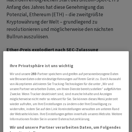
Anfang des Jahres hat diese Genehmigung das
Potenzial, Ethereum (ETH) – die zweitgrößte
Kryptowährung der Welt – grundlegend zu
revolutionieren und möglicherweise den nächsten
Bullrun auszulösen.
Ether-Preis explodiert nach SEC-Zulassung
Die Nachricht von der Entscheidung der US-
Ihre Privatsphäre ist uns wichtig
Börsenaufsichtsbehörde (SEC), die Ether-Spot-ETFs
Wir und unsere
293
-Partner speichern und greifen auf personenbezogene Daten
von BlackRock, Fidelity, Grayscale, Bitwise, VanEck, Ark,
wie Browserdaten oder eindeutige Kennungen auf Ihrem Gerät zu. Durch Auswahl
von Akzeptieren aktivieren Sie Tracking-Technologien für die unter „Wir und
Invesco Galaxy und Franklin Templeton zu genehmigen,
unsere Partner verarbeiten Daten, um Ihnen Dienste bereitzustellen“ aufgeführten
hat Bewegung in den Kryptomarkt gebracht. Ähnlich wie
Zwecke. Wenn Tracker deaktiviert sind, sind manche Inhalte und Anzeigen
möglicherweise nicht mehr so relevant für Sie. Sie können dieses Menü jederzeit
bei der Zulassung der Bitcoin-Spot-ETFs reagierte der
wieder aufrufen, um Ihre Einstellungen zu ändern oder Ihre Einwilligung zu
Ether-Preis mit einem sprunghaften Anstieg und legte
widerrufen, indem Sie auf den Link Voreinstellungen verwalten am unteren Rand
der Webseite klicken. Ihre Einstellungen gelten innerhalb unseres Website. Weitere
am 21. Mai 2024 um 17 % zu. Diese heftige Kursreaktion
Informationen finden Sie in unserer Datenschutzerklärung.
zeigt die immense Nachfrage von Investoren, die nach
Wir und unsere Partner verarbeiten Daten, um Folgendes
einer sicheren und unkomplizierten Möglichkeit