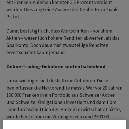
Mit Franken-Anleihen konnten 3.3 Prozent verdient
werden. Dies zeigt eine Analyse der Genfer Privatbank
Pictet.
Damit bestätigt sich, dass Wertschriften – vor allem
Aktien – wesentlich höhere Renditen abwerfen, als das
Sparkonto. Doch dauerhaft zweistellige Renditen
erwirtschaftet kaum jemand.
Online-Trading-Gebühren sind entscheidend
Umso wichtiger sind deshalb die Gebühren. Diese
beeinflussen die Nettorendite massiv. Wer vor 20 Jahren
100‘000 Franken in ein Portfolio aus Schweizer Aktien
und Schweizer Obligationen investiert und damit pro
Jahr durchschnittlich 4.25 Prozent erwirtschaftet hätte,
würde heute über ein Vermögen von rund 230‘000
Franken verfügen – wären da nicht noch diverse