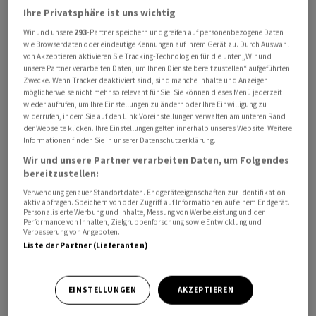
Gebühren angefallen. Ein Vergleich zeigt, wie diese den
Ihre Privatsphäre ist uns wichtig
Netto-Erfolg massiv drücken können:
Wir und unsere
293
-Partner speichern und greifen auf personenbezogene Daten
wie Browserdaten oder eindeutige Kennungen auf Ihrem Gerät zu. Durch Auswahl
Bei jährlichen Gebühren von 2 Prozent des
von Akzeptieren aktivieren Sie Tracking-Technologien für die unter „Wir und
unsere Partner verarbeiten Daten, um Ihnen Dienste bereitzustellen“ aufgeführten
investierten Kapitals bleiben dem Anleger noch
Zwecke. Wenn Tracker deaktiviert sind, sind manche Inhalte und Anzeigen
156‘00 Franken.
möglicherweise nicht mehr so relevant für Sie. Sie können dieses Menü jederzeit
wieder aufrufen, um Ihre Einstellungen zu ändern oder Ihre Einwilligung zu
Gelingt es, die Gebühren auf 0.3 Prozent zu
widerrufen, indem Sie auf den Link Voreinstellungen verwalten am unteren Rand
reduzieren, sind es dagegen 217‘000 Franken.
der Webseite klicken. Ihre Einstellungen gelten innerhalb unseres Website. Weitere
Informationen finden Sie in unserer Datenschutzerklärung.
Die Differenz beträgt also satte 61‘000 Franken.
Wir und unsere Partner verarbeiten Daten, um Folgendes
Beeinflussen lässt sich diese vor allem mit der Wahl des
bereitzustellen:
Online-Trading Anbieters respektive des Brokers
Verwendung genauer Standortdaten. Endgeräteeigenschaften zur Identifikation
(Zwischenhändler, professioneller Börsenhändler). Eine
aktiv abfragen. Speichern von oder Zugriff auf Informationen auf einem Endgerät.
Personalisierte Werbung und Inhalte, Messung von Werbeleistung und der
wichtige Rolle spielen zudem die Art und Anzahl der
Performance von Inhalten, Zielgruppenforschung sowie Entwicklung und
getätigten Transaktionen. Viel-Trader kommen je nach
Verbesserung von Angeboten.
Liste der Partner (Lieferanten)
Bank rasch einmal auf Gebühren von 10 Prozent des
investierten Vermögens.
EINSTELLUNGEN
AKZEPTIEREN
Beim Online-Trading lohnt sich ein Vergleich der