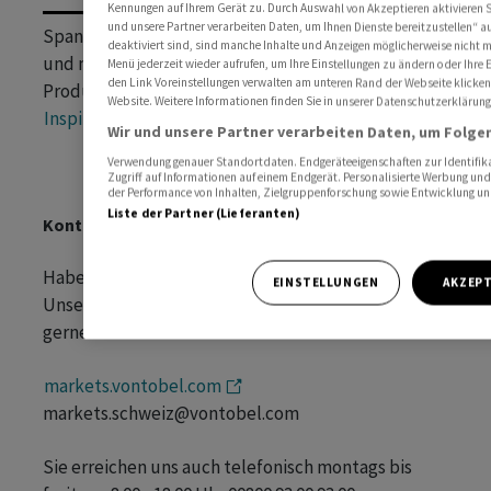
Kennungen auf Ihrem Gerät zu. Durch Auswahl von Akzeptieren aktivieren Si
und unsere Partner verarbeiten Daten, um Ihnen Dienste bereitzustellen“ 
Spannende Anlagethemen, Fakten, Hintergründe
deaktiviert sind, sind manche Inhalte und Anzeigen möglicherweise nicht me
und mehr – aus der Welt der strukturierten
Menü jederzeit wieder aufrufen, um Ihre Einstellungen zu ändern oder Ihre 
den Link Voreinstellungen verwalten am unteren Rand der Webseite klicken.
Produkte.
Website. Weitere Informationen finden Sie in unserer Datenschutzerklärung
Inspiration
Wir und unsere Partner verarbeiten Daten, um Folgen
Verwendung genauer Standortdaten. Endgeräteeigenschaften zur Identifika
Zugriff auf Informationen auf einem Endgerät. Personalisierte Werbung un
der Performance von Inhalten, Zielgruppenforschung sowie Entwicklung u
Liste der Partner (Lieferanten)
Kontakt
Haben Sie Fragen?
EINSTELLUNGEN
AKZEPT
Unser Flow Products Distribution Team hilft Ihnen
gerne weiter.
markets.vontobel.com
markets.schweiz@vontobel.com
Sie erreichen uns auch telefonisch montags bis