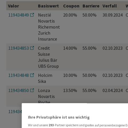
Valor
Basiswert
Coupon
Barriere
Verfall
119434849
Nestlé
20.00%
50.00%
30.09.2024
Novartis
Richemont
Zurich
Insurance
119434853
Credit
14.00%
55.00%
02.10.2023
Suisse
Julius Bär
UBS Group
119434848
Holcim
10.00%
50.00%
02.10.2023
Sika
119434850
Lonza
13.50%
55.00%
02.04.2024
Novartis
Roche
119434852
Sonova
15.75%
55.00%
02.04.2024
Straumann
Ihre Privatsphäre ist uns wichtig
Wir und unsere
293
-Partner speichern und greifen auf personenbezogene D