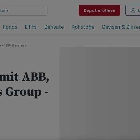
Depot
eröffnen
8.20% Coupon p.a. mit ABB, Givaudan, Partners Group - 49% Barriere
Fonds
ETFs
Derivate
Rohstoffe
Devisen & Zinse
Teilen
Merken
Drucken
Kommentare
 - 49% Barriere
 mit ABB,
 Group -