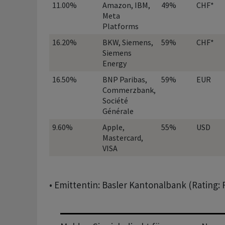
11.00%
Amazon, IBM,
49%
CHF*
Meta
Platforms
16.20%
BKW, Siemens,
59%
CHF*
Siemens
Energy
16.50%
BNP Paribas,
59%
EUR
Commerzbank,
Société
Générale
9.60%
Apple,
55%
USD
Mastercard,
VISA
• Emittentin: Basler Kantonalbank (Rating: 