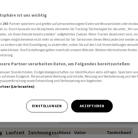
uellen
atsphäre ist uns wichtig
onvertibles sind
re
293
-Partner speichern und greifen auf personenbezogene Daten wie Browserdaten oder einde
ät zu. Durch Auswahl von Akzeptieren aktivieren Sie Tracking-Technologien für die unter „Wir un
m Kapital eine
aten, um Ihnen Dienste bereitzustellen“ aufgeführten Zwecke. Wenn Tracker deaktiviert sind, s
nzeigen möglicherweise nicht mehr so relevant für Sie. Sie können dieses Menü jederzeit wieder a
erzielen
 zu ändern oder Ihre Einwilligung zu widerrufen, indem Sie auf den Link Voreinstellungen verwal
aktive,
eite klicken. Ihre Einstellungen gelten innerhalb unseres Website. Weitere Informationen finden 
rklärung.
hte Basiswerte
nsere Partner verarbeiten Daten, um Folgendes bereitzustellen:
ie Barriere,
nauer Standortdaten. Endgeräteeigenschaften zur Identifikation aktiv abfragen. Speichern von 
 auf einem Endgerät. Personalisierte Werbung und Inhalte, Messung von Werbeleistung und der
elgruppenforschung sowie Entwicklung und Verbesserung von Angeboten.
artner (Lieferanten)
EINSTELLUNGEN
AKZEPTIEREN
g
Laufzeit
Zeichnungsschluss
Valor
Termsheet