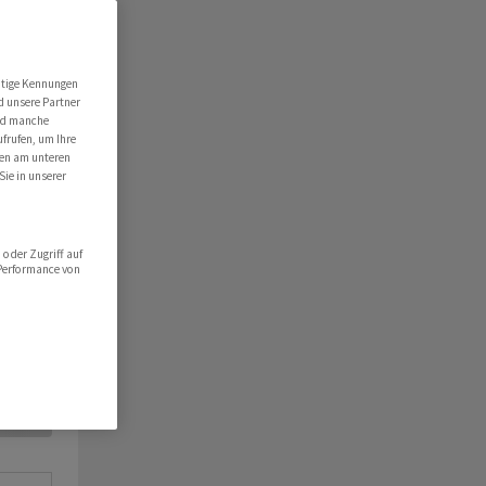
utige Kennungen
d unsere Partner
ind manche
ufrufen, um Ihre
ten am unteren
Sie in unserer
oder Zugriff auf
 Performance von