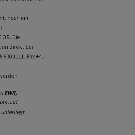
»), noch ein
n
6 OR. Die
n direkt bei
8 800 1111, Fax +41
werden.
en
EWR,
ons
und
 unterliegt