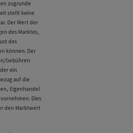
ten zugrunde
it stellt keine
ar. Der Wert der
en des Marktes,
ust des
en können. Der
ten/Gebühren
der ein
zug auf die
ten, Eigenhandel
 vornehmen. Dies
der den Marktwert