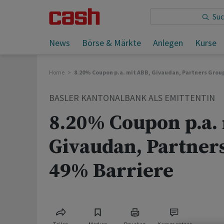
Sie lesen:
News
Börse & Märkte
Anlegen
Kurse
Home
8.20% Coupon p.a. mit ABB, Givaudan, Partners Group
BASLER KANTONALBANK ALS EMITTENTIN
8.20% Coupon p.a.
Givaudan, Partners
49% Barriere