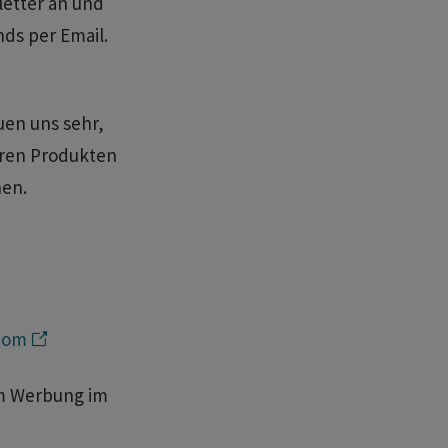
letter an und
nds per Email.
uen uns sehr,
seren Produkten
hen.
.com
um Werbung im