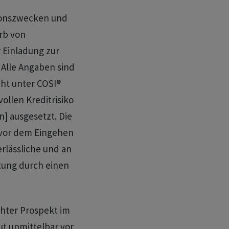
tionszwecken und
rb von
 Einladung zur
. Alle Angaben sind
ht unter COSI®
ollen Kreditrisiko
n] ausgesetzt. Die
 vor dem Eingehen
erlässliche und an
tung durch einen
chter Prospekt im
ut unmittelbar vor