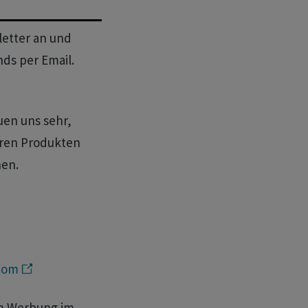
letter an und
nds per Email.
uen uns sehr,
seren Produkten
hen.
.com
um Werbung im