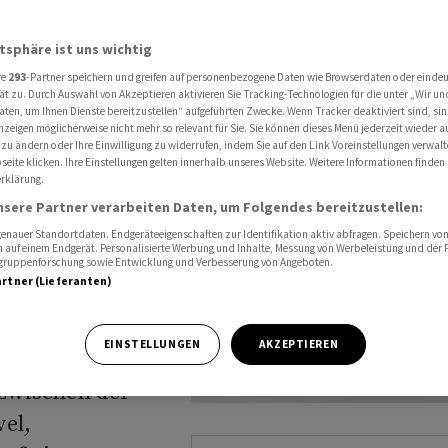
elles
atsphäre ist uns wichtig
648399) in
re
293
-Partner speichern und greifen auf personenbezogene Daten wie Browserdaten oder einde
ät zu. Durch Auswahl von Akzeptieren aktivieren Sie Tracking-Technologien für die unter „Wir un
Verfall gegen
aten, um Ihnen Dienste bereitzustellen“ aufgeführten Zwecke. Wenn Tracker deaktiviert sind, s
nzeigen möglicherweise nicht mehr so relevant für Sie. Sie können dieses Menü jederzeit wieder a
das
 zu ändern oder Ihre Einwilligung zu widerrufen, indem Sie auf den Link Voreinstellungen verwal
zt. Zusätzlich
eite klicken. Ihre Einstellungen gelten innerhalb unseres Website. Weitere Informationen finden 
rklärung.
eitende zu 100%
nsere Partner verarbeiten Daten, um Folgendes bereitzustellen:
des SMI® bis
nauer Standortdaten. Endgeräteeigenschaften zur Identifikation aktiv abfragen. Speichern von 
 auf einem Endgerät. Personalisierte Werbung und Inhalte, Messung von Werbeleistung und der
m Laufzeitende
elgruppenforschung sowie Entwicklung und Verbesserung von Angeboten.
artner (Lieferanten)
 dem Niveau der
ger eine
EINSTELLUNGEN
AKZEPTIEREN
r Denomination.
 zwischen der
el,