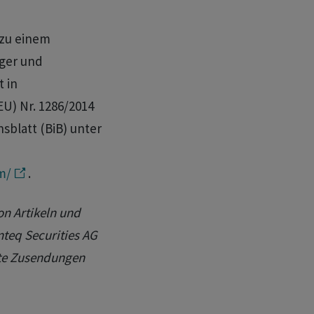
 zu einem
eger und
t in
U) Nr. 1286/2014
sblatt (BiB) unter
m/
.
on Artikeln und
teq Securities AG
gte Zusendungen