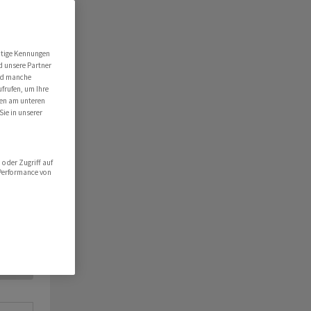
utige Kennungen
d unsere Partner
ind manche
ufrufen, um Ihre
ten am unteren
Sie in unserer
oder Zugriff auf
 Performance von