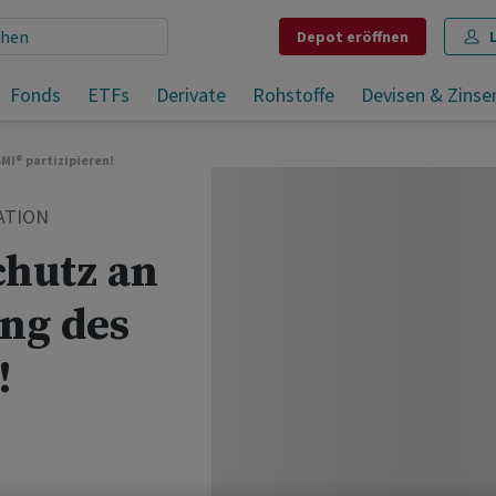
Depot
eröffnen
Mit 100% Kapitalschutz an der Kursentwicklung des SMI® partizipieren!
Fonds
ETFs
Derivate
Rohstoffe
Devisen & Zinse
Teilen
Merken
Drucken
Kommentare
MI® partizipieren!
ATION
chutz an
ng des
!