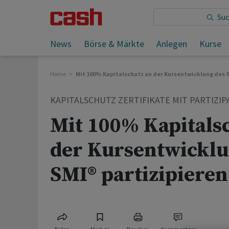
Sie lesen:
News
Börse & Märkte
Anlegen
Kurse
Home
Mit 100% Kapitalschutz an der Kursentwicklung des S
KAPITALSCHUTZ ZERTIFIKATE MIT PARTIZIP
Mit 100% Kapitals
der Kursentwicklu
SMI® partizipieren