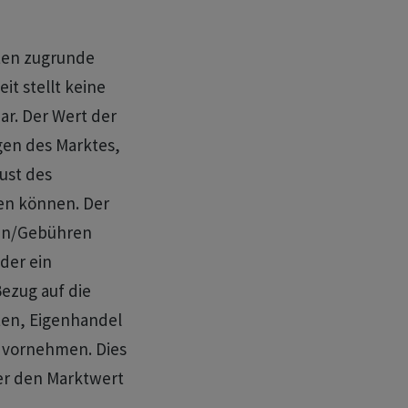
ten zugrunde
it stellt keine
ar. Der Wert der
en des Marktes,
ust des
en können. Der
ten/Gebühren
der ein
zug auf die
ten, Eigenhandel
 vornehmen. Dies
der den Marktwert