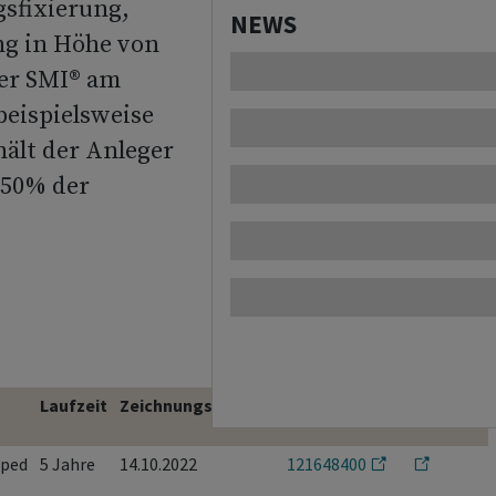
gsfixierung,
NEWS
ng in Höhe von
er SMI® am
beispielsweise
hält der Anleger
.50% der
Laufzeit
Zeichnungsschluss
Valor
Factsheet
ped
5 Jahre
14.10.2022
121648400