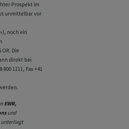
chter Prospekt im
ut unmittelbar vor
»), noch ein
n
6 OR. Die
n direkt bei
8 800 1111, Fax +41
werden.
en
EWR,
ons
und
 unterliegt