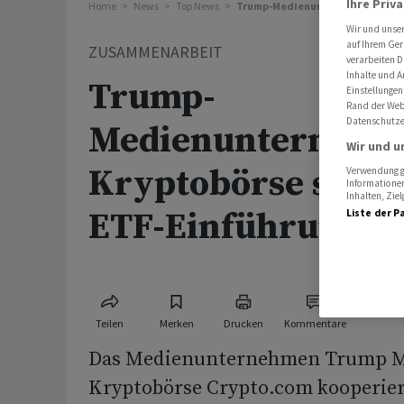
Ihre Priv
Home
News
Top News
Trump-Medienunternehmen und K
Wir und unse
auf Ihrem Ger
ZUSAMMENARBEIT
verarbeiten D
Inhalte und A
Trump-
Einstellungen
Rand der Webs
Datenschutze
Medienunternehm
Wir und u
Kryptobörse span
Verwendung ge
Informationen
Inhalten, Zi
ETF-Einführung 
Liste der P
Teilen
Merken
Drucken
Kommentare
Das Medienunternehmen Trump M
Kryptobörse Crypto.com kooperier