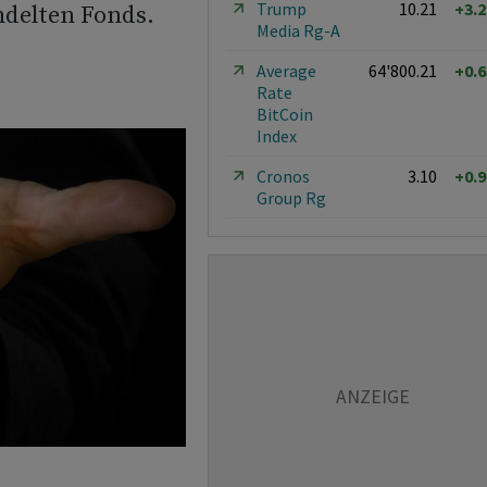
Trump
10.21
+3.
delten Fonds.
Media Rg-A
Average
64'800.21
+0.
Rate
BitCoin
Index
Cronos
3.10
+0.
Group Rg