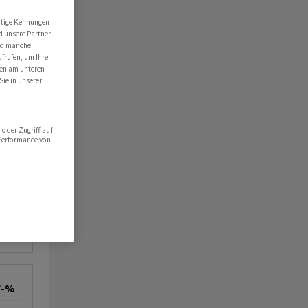
CH
utige Kennungen
d unsere Partner
ind manche
ufrufen, um Ihre
ten am unteren
Sie in unserer
oder Zugriff auf
 Performance von
/-%