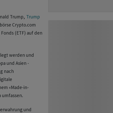
onald Trump,
Trump
börse Crypto.com
 Fonds (ETF) auf den
elegt werden und
opa und Asien -
g nach
gitale
nem «Made-in-
n umfassen.
Verwahrung und