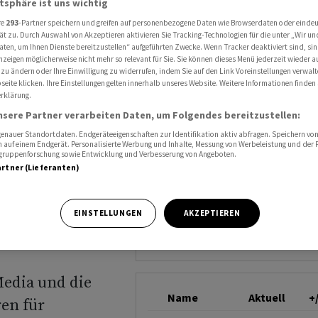
atsphäre ist uns wichtig
ryptobörse spannen für ETF-Einführung zusammen
TRUMP MEDIA AND TE
re
293
-Partner speichern und greifen auf personenbezogene Daten wie Browserdaten oder einde
ät zu. Durch Auswahl von Akzeptieren aktivieren Sie Tracking-Technologien für die unter „Wir un
NOLOGY GROUP
aten, um Ihnen Dienste bereitzustellen“ aufgeführten Zwecke. Wenn Tracker deaktiviert sind, s
nzeigen möglicherweise nicht mehr so relevant für Sie. Sie können dieses Menü jederzeit wieder a
 zu ändern oder Ihre Einwilligung zu widerrufen, indem Sie auf den Link Voreinstellungen verwal
eite klicken. Ihre Einstellungen gelten innerhalb unseres Website. Weitere Informationen finden 
rklärung.
en und
nsere Partner verarbeiten Daten, um Folgendes bereitzustellen:
nen für
nauer Standortdaten. Endgeräteeigenschaften zur Identifikation aktiv abfragen. Speichern von 
 auf einem Endgerät. Personalisierte Werbung und Inhalte, Messung von Werbeleistung und der
elgruppenforschung sowie Entwicklung und Verbesserung von Angeboten.
zusammen
artner (Lieferanten)
EINSTELLUNGEN
AKZEPTIEREN
edia und die
Name
Aktuell
+
en für