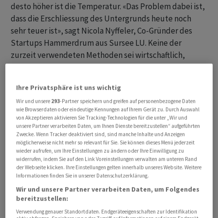
desto höher ist die Temperatur. «Das Problem dabei ist,
dass die Erschliessung des Untergrunds heute noch
sehr teuer ist», sagt Nicola Nyffeler, Co-Gründer des
Startups Hammerdrum aus Sursee LU. Keine der
zurzeit verwendeten Methoden sei wirtschaftlich,
energieeffizient oder ausreichend automatisiert. Das
will das Jungunternehmen ändern: «Wir entwickeln
Ihre Privatsphäre ist uns wichtig
quasi den Staubsaugerroboter unter den
Wir und unsere
293
-Partner speichern und greifen auf personenbezogene Daten
Bohrsystemen», so Nyffeler, «mit platzsparender und
wie Browserdaten oder eindeutige Kennungen auf Ihrem Gerät zu. Durch Auswahl
automatisierter Bohrtechnologie wollen wir
von Akzeptieren aktivieren Sie Tracking-Technologien für die unter „Wir und
unsere Partner verarbeiten Daten, um Ihnen Dienste bereitzustellen“ aufgeführten
geothermische Wärmeerzeugung weltweit
Zwecke. Wenn Tracker deaktiviert sind, sind manche Inhalte und Anzeigen
wirtschaftlich machen.»
möglicherweise nicht mehr so relevant für Sie. Sie können dieses Menü jederzeit
wieder aufrufen, um Ihre Einstellungen zu ändern oder Ihre Einwilligung zu
widerrufen, indem Sie auf den Link Voreinstellungen verwalten am unteren Rand
Die Gründer
der Webseite klicken. Ihre Einstellungen gelten innerhalb unseres Website. Weitere
Informationen finden Sie in unserer Datenschutzerklärung.
Nicola Nyffeler ist gelernter Landmaschinenmechaniker
Wir und unsere Partner verarbeiten Daten, um Folgendes
und Maschinenbauingenieur und hat zunächst ein
bereitzustellen:
Einzelunternehmen gegründet. «Mein Ziel war es, mit
Verwendung genauer Standortdaten. Endgeräteeigenschaften zur Identifikation