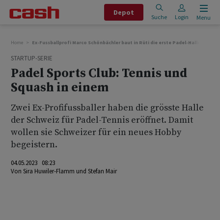
Depot
Suche
Login
Menu
Home
Ex-Fussballprofi Marco Schönbächler baut in Rüti die erste Padel-Halle
STARTUP-SERIE
Padel Sports Club: Tennis und
Squash in einem
Zwei Ex-Profifussballer haben die grösste Halle
der Schweiz für Padel-Tennis eröffnet. Damit
wollen sie Schweizer für ein neues Hobby
begeistern.
04.05.2023 08:23
Von
Sira Huwiler-Flamm
und
Stefan Mair