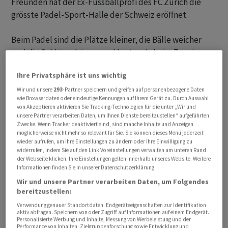
Freunden hat der Ex-Fussballprofi des FC Zürich die
grösste Padel-Sport-Halle der Schweiz eröffnet.
Beim Padel sind die Plätze kleiner, die Bälle weicher
und die Schläger kürzer und härter als beim Tennis.
Hinzu kommt, dass der Platz mit Wänden aus Glas und
Ihre Privatsphäre ist uns wichtig
Gittern ausgestattet ist, sodass der Ball wie beim
Squash auch an die Wand gespielt wird. Im Unterschied
Wir und unsere
293
-Partner speichern und greifen auf personenbezogene Daten
wie Browserdaten oder eindeutige Kennungen auf Ihrem Gerät zu. Durch Auswahl
zum Squash trennt aber ein Tennisnetz die Teams. «Das
von Akzeptieren aktivieren Sie Tracking-Technologien für die unter „Wir und
Gute an Padel: Man kann es schnell lernen und dann den
unsere Partner verarbeiten Daten, um Ihnen Dienste bereitzustellen“ aufgeführten
Zwecke. Wenn Tracker deaktiviert sind, sind manche Inhalte und Anzeigen
Spielspass in vollen Zügen geniessen.»
möglicherweise nicht mehr so relevant für Sie. Sie können dieses Menü jederzeit
wieder aufrufen, um Ihre Einstellungen zu ändern oder Ihre Einwilligung zu
widerrufen, indem Sie auf den Link Voreinstellungen verwalten am unteren Rand
der Webseite klicken. Ihre Einstellungen gelten innerhalb unseres Website. Weitere
Die Gründer
Informationen finden Sie in unserer Datenschutzerklärung.
Wir und unsere Partner verarbeiten Daten, um Folgendes
bereitzustellen:
Von 2007 bis vor rund anderthalb Jahren stand
Schönbächler für den FC Zürich auf dem Fussballplatz.
Verwendung genauer Standortdaten. Endgeräteeigenschaften zur Identifikation
aktiv abfragen. Speichern von oder Zugriff auf Informationen auf einem Endgerät.
Auch Mitgründer Adrian Winter ist Ex-FCZ-Spieler. Beide
Personalisierte Werbung und Inhalte, Messung von Werbeleistung und der
Performance von Inhalten, Zielgruppenforschung sowie Entwicklung und